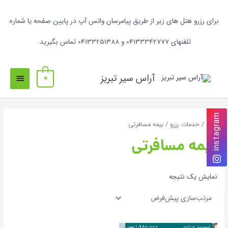
برای رزرو هتل های زیر از طریق پیامرسان واتس آپ در پایین صفحه یا شماره
تلفنهای 04133342777 و 04133251388 تماس بگیرید.
آراس سیر تبریز
0
instagram
خانه
/ خدمات رزرو / بیمه مسافرتی
بیمه مسافرتی
نمایش یک نتیجه