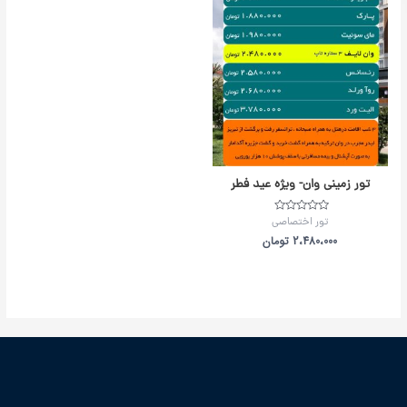
تور زمینی وان- ویژه عید فطر
امتیاز
تور اختصاصی
0
از
2،480،000
تومان
5