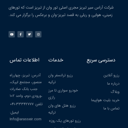
شرکت آراس سیر تبریز مجری اصلی تور وان از تبریز است که تورهای
زمینی، هوایی و ریلی به قصد تبریز-وان و برعکس را برگزار می کند.
دسترسی سریع
خدمات
اطلاعات تماس
رزرو آنلاین
رزرو ترانسفر وان
آدرس: تبریز، چهارراه
ترکیه
منصور، مجتمع ایپک،
درباره ما
جنب بانک صادرات
خودرو سواری تا مرز
وبلاگ
،ورودی دوم، واحد 102
رازی
خرید بلیت هواپیما
تلفن: 33342777-041
رزرو هتل های وان
تماس با ما
ترکیه
ایمیل:
Info@arasseir.com
رزرو تورهای یک روزه