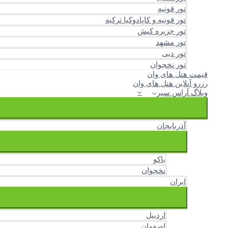
تور قونیه
تور قونیه و کاپادوکیا ترکیه
تور جزیره کیش
تور مشهد
تور دبی
تور نخجوان
قیمت هتل های وان
رزرو آنلاین هتل های وان
وبلاگ آراس سیر
آذربایجان
باکو
نخجوان
ایران
اردبیل
اصفهان