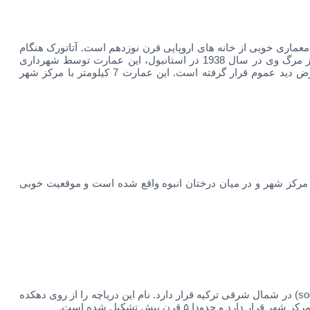
عماری خوبی از خانه های اروپایی قرن نوزدهم است. آتاتورک هنگام
بازدید از ترابزون در سال 1930 و 1937 در این خانه اقامت داشت. پس از مرگ وی در سال 1938 در استانبول، این عمارت توسط شهرداری
ترابزون در سال 1964 خریداری شد و از آن زمان به عنوان موزه در معرض دید عموم قرار گرفته است. این عمارت 7 کیلومتر با مرکز شهر
 زیباترین دریاچه‌های ترابزون است که در ۱۲ کیلومتری مرکز شهر و در میان درختان انبوه واقع شده است و موقعیت خوبی
اوزونگول در جنوب شرقی ترابزون در دامنه‌های کوهستان سوغانلی (soganli) در شمال شرقی ترکیه قرار دارد. نام این دریاچه را از روی دهکده‌