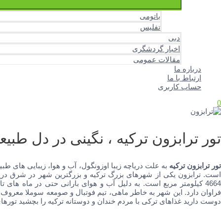
باتومی
تفلیس
دبی
اخبار گردشگری
مقالات عمومی
درباره ما
ارتباط با ما
حساب کاربری
0
تور ترابزون ترکیه ، نگینی در دل طبیع
ور ترابزون ترکیه
به علت دریاچه زیبا اوزونگول، آب و هوا، زیبایی های طبی
4664 کیلومتر مربع است. به دلیل آب و هوای بارانی حتی در ماه های 
فراوان دارد. این شهر به خاطر ماهی، تیم فوتبال و صومعه سوملا معروف 
دوست دارید غذاهای ترکی با مردم خندان و دوستانه ترکیه را بچشید تورهای