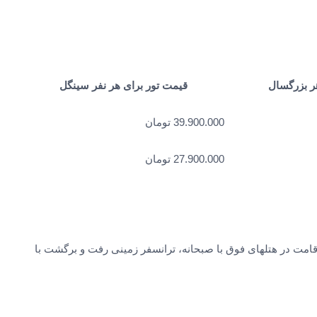
ر بزرگسال
قیمت تور برای هر نفر سینگل
39.900.000 تومان
27.900.000 تومان
گروهی ترابزون عبارتنداز: حرکت 28 آبان ماه، 4 شب و 5 روز اقامت در هتلهای فوق با صبحانه، ترانسفر زمینی رفت و برگشت با