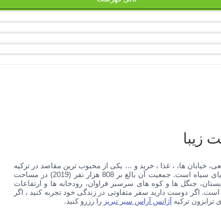
ت زیبا
عی، خیابان ها، ، غذا ، خرید و … یکی از محبوب ترین مقاصد در ترکیه
است. ترابزون یکی از شهرهای بزرگ ترکیه و بزرگترین شهر در شرق دریای سیاه است. جمعیت آن بالغ بر 808 هزار نفر (2019) در مساحت
تابستان، جنگل ها و کوه های سرسبز فراوان، رودخانه ها و ارتفاعات
است. اگر دوست دارید سفر متفاوتی در زندگی خود تجربه کنید ، اگر
 ترابزون ترکیه
آژانس آراس سیر تبریز
را رزرو کنید.