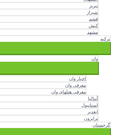
تبریز
شیراز
قشم
کیش
مشهد
ترکیه
وان
اخبار وان
معرفی وان
معرفی هتلهای وان
آنتالیا
استانبول
ایغدیر
ترابزون
گرجستان