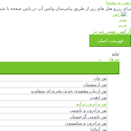
رفتن به محتوا
برای رزرو هتل های زیر از طریق پیامرسان واتس آپ در پایین صفحه یا شماره تلفنهای 04133342777 و 3251388
آراس سیر تبریز
فهرست اصلی
خانه
تورها
تور وان
تور ارمنستان
تور اربیل، مقصدی جدید، تجربه ای متفاوت
تور ایغدیر
تور ترابزون ترکیه
تور ترابزون و باتومی
تور باتومی گرجستان
تور ترابزون و سامسون
تور آنتالیا