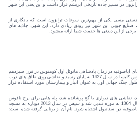
بزون در مسیر جاده تاریخی ابریشم قرار داشت و این یعنی این شهر
ع دستی مسی یکی از مهم‌ترین سوغات ترابزون است که یادگاری از
، صنایع چوبی این شهر نیز رونق زیادی دارد. این شهر، جاذبه های
 برخی از این دیدنی ها خدمت شما ارائه میشود.
سای ایاصوفیه در زمان پادشاهی مانوئل اول کومنوس در قرن سیزدهم
به صورت صلیب سرپوشیده یونانی ساخته شد. ساخت برج ناقوس و ناقوس کلیسا در سال 1427 به پایان رسید و نقاشی روی طاق های درب
شد و سپس در طول جنگ جهانی اول به عنوان انبار و بیمارستان مورد استفاده قرار
د خدمت کرد. در سال 1863 مسجد مرمت شد، نقاشی های دیواری با گچ پوشانده شد، پله هایی برای برج ناقوس
ساخته شد که به عنوان مناره استفاده می شد. کلیسای ایاصوفیه در سال 1964 به موزه تبدیل شد و سپس در سال 2013 دوباره به مسجد
باید با موزه ایاصوفیه در استانبول اشتباه شود. نام آن از یونانی گرفته شده است: