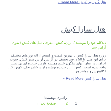
هتل گامبرون کیش
Read More »
هتل سارا کیش
دیدگاه‌ خود را بنویسید
/
ایران
،
کیش
،
معرفی هتل های کیش
/
تقوی
آراس سیر
رزرو هتل سارا کیش با بهترین قیمت و کیفیت ارائه تور های مختلف
برای این هتل تا 50 درصد تخفیف در آژانس آراس سیر کیش: جنوب
ایران ، در میان آبهای نیلگون خلیج همیشه فارس جزیره ای بی نظیر
واقع شده است. کیش! این جزیره پوشیده از درختان نخل، کهور، کنا،
اکالیپتوس و همانند هر …
هتل سارا کیش
Read More »
راهبری نوشته‌ها
1
2
صفحهٔ بعد
←