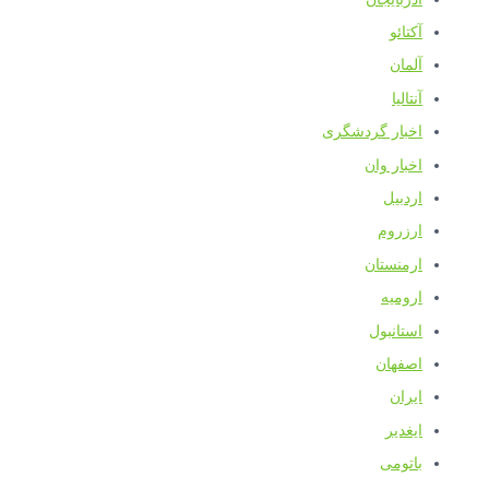
آکتائو
آلمان
آنتالیا
اخبار گردشگری
اخبار وان
اردبیل
ارزروم
ارمنستان
ارومیه
استانبول
اصفهان
ایران
ایغدیر
باتومی