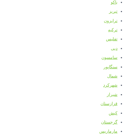
باکو
تبریز
ترابزون
ترکیه
تفلیس
دبی
سامسون
سنگاپور
شمال
شهرکرد
شیراز
قزازستان
کیش
گرجستان
مارماریس