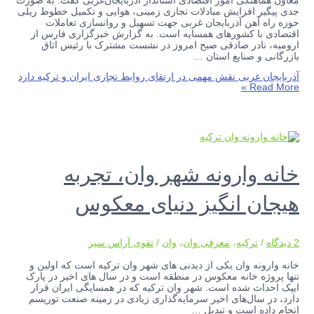
معاون هماهنگی امور اقتصادی استاندار آذربایجان‌غربی گفت: به صورت
جدی پیگیر افزایش مبادلات تجاری زمینی، هوایی و تکمیل خطوط ریلی
حوزه راه آهن آذربایجان غربی جهت تسهیل و روانسازی تعاملات
اقتصادی با کشورهای همسایه است. به گزارش خبرگزاری فارس از
ارومیه، نادر صادقی صبح امروز در نشست مشترک با رئیس اتاق
بازرگانی و صنایع استان …
آذربایجان غربی نقش مهمی در ارتقای روابط تجاری ایران و ترکیه دارد
Read More »
خانه وارونه شهر وان، تجربه
هیجان انگیز دنیای معکوس
2 دیدگاه
/
ترکیه
،
معرفی وان
،
وان
/
تقوی آراس سیر
خانه وارونه وان یکی از دیدنی‌ های شهر وان ترکیه است که اولین و
تنها پروژه خانه معکوس در منطقه است و در سال های اخیر در پارک
ایپک احداث شده است. شهر وان ترکیه که در همسایگی ایران قرار
دارد، در سال‌های اخیر سرمایه‌گذاری زیادی در زمینه صنعت توریسم
انجام داده است و تبدیل …