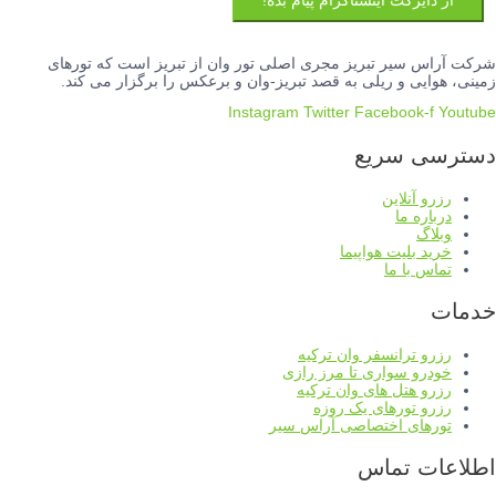
از دایرکت اینستاگرام پیام بده!
شرکت آراس سیر تبریز مجری اصلی تور وان از تبریز است که تورهای
زمینی، هوایی و ریلی به قصد تبریز-وان و برعکس را برگزار می کند.
Instagram
Twitter
Facebook-f
Youtube
دسترسی سریع
رزرو آنلاین
درباره ما
وبلاگ
خرید بلیت هواپیما
تماس با ما
خدمات
رزرو ترانسفر وان ترکیه
خودرو سواری تا مرز رازی
رزرو هتل های وان ترکیه
رزرو تورهای یک روزه
تورهای اختصاصی آراس سیر
اطلاعات تماس