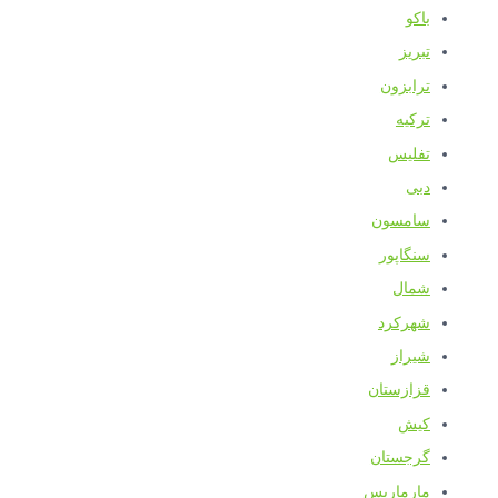
باکو
تبریز
ترابزون
ترکیه
تفلیس
دبی
سامسون
سنگاپور
شمال
شهرکرد
شیراز
قزازستان
کیش
گرجستان
مارماریس