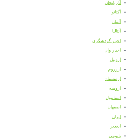
آذربایجان
آکتائو
آلمان
آنتالیا
اخبار گردشگری
اخبار وان
اردبیل
ارزروم
ارمنستان
ارومیه
استانبول
اصفهان
ایران
ایغدیر
باتومی