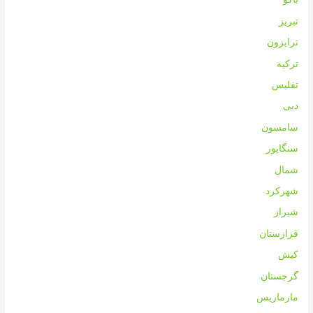
تبریز
ترابزون
ترکیه
تفلیس
دبی
سامسون
سنگاپور
شمال
شهرکرد
شیراز
قزازستان
کیش
گرجستان
مارماریس