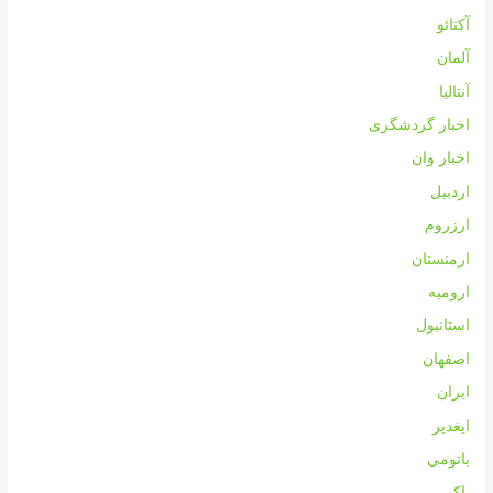
آکتائو
آلمان
آنتالیا
اخبار گردشگری
اخبار وان
اردبیل
ارزروم
ارمنستان
ارومیه
استانبول
اصفهان
ایران
ایغدیر
باتومی
باکو