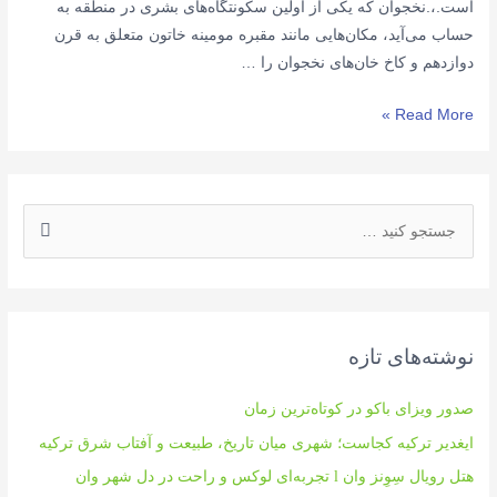
است.،.نخجوان که یکی از اولین سکونتگاه‌های بشری در منطقه به
حساب می‌آید، مکان‌هایی مانند مقبره مومینه خاتون متعلق به قرن
دوازدهم و کاخ خان‌های نخجوان را …
نخجوان
Read More »
و
موزه
های
ج
دیدنی
س
آن
ت
ج
و
نوشته‌های تازه
ی
:
صدور ویزای باکو در کوتاه‌ترین زمان
ایغدیر ترکیه کجاست؛ شهری میان تاریخ، طبیعت و آفتاب شرق ترکیه
هتل رویال سِوِنز وان l تجربه‌ای لوکس و راحت در دل شهر وان