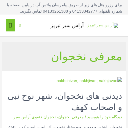
فتن
برای رزرو هتل های زیر از طریق پیامرسان واتس آپ در پایین صفحه یا
ه
شماره تلفنهای 04133342777 و 04133251388 تماس بگیرید.
حتوا
فهرس
آراس سیر تبریز
0
اصلی
معرفی نخجوان
دیدنی های نخجوان، شهر نوح نبی
و اصحاب کهف
دیدگاه‌ خود را بنویسید
/
معرفی نخجوان
،
نخجوان
/
تقوی آراس سیر
نخجوان پایتخت جمهوری خودمختار نخجوان آذربایجان است که در 450