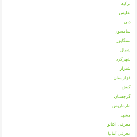
ترکیه
تفلیس
دبی
سامسون
سنگاپور
شمال
شهرکرد
شیراز
قزازستان
کیش
گرجستان
مارماریس
مشهد
معرفی آکتائو
معرفی آنتالیا