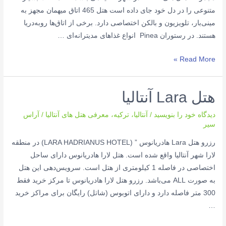
متنوعی را در دل خود جای داده است هتل 465 اتاق میهمان مجهز به
مینی‌بار، تلویزیون و بالکن اختصاصی دارد. برخی از اتاق‌ها روبه‌دریا
هستند. در رستوران Pinea انواع غذاهای مدیترانه‌ای …
هتل
Read More »
Arcadia
آنتالیا
هتل Lara آنتالیا
دیدگاه‌ خود را بنویسید
/
آنتالیا
،
ترکیه
،
معرفی هتل های آنتالیا
/
آراس
سیر
رزرو هتل Lara هادریانوس ” (LARA HADRIANUS HOTEL) در منطقه
لارا شهر آنتالیا واقع شده است. هتل لارا هادریانوس دارای ساحل
اختصاصی در فاصله 1 کیلومتری از هتل است. سرویس‌دهی این هتل
به صورت ALL می‌باشد. رزرو هتل لارا هادریانوس تا مرکز خرید فقط
300 متر فاصله دارد و دارای اتوبوس (شاتل) رایگان برای مراکز خرید
…