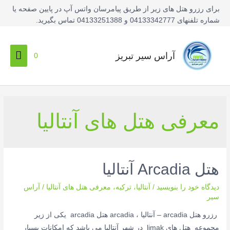
فتن
برای رزرو هتل های زیر از طریق پیامرسان واتس آپ در پایین صفحه یا
ه
شماره تلفنهای 04133342777 و 04133251388 تماس بگیرید.
حتوا
فهرس
آراس سیر تبریز
0
اصلی
معرفی هتل های آنتالیا
هتل Arcadia آنتالیا
دیدگاه‌ خود را بنویسید
/
آنتالیا
،
ترکیه
،
معرفی هتل های آنتالیا
/
آراس
سیر
رزرو هتل arcadia – آنتالیا ، arcadia هتل arcadia یکی از زیر
مجموعه هتل های limak در شهر آنتالیا می باشد که امکانات بسیار