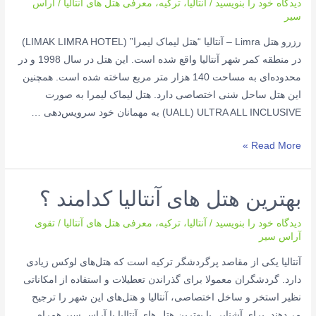
دیدگاه‌ خود را بنویسید
/
آنتالیا
،
ترکیه
،
معرفی هتل های آنتالیا
/
آراس
سیر
رزرو هتل Limra – آنتالیا “هتل لیماک لیمرا” (LIMAK LIMRA HOTEL)
در منطقه کمر شهر آنتالیا واقع شده است. این هتل در سال 1998 و در
محدوده‌ای به مساحت 140 هزار متر مربع ساخته شده است. همچنین
این هتل ساحل شنی اختصاصی دارد. هتل لیماک لیمرا به صورت
UALL) ULTRA ALL INCLUSIVE) به مهمانان خود سرویس‌دهی …
هتل
Read More »
Limra
آنتالیا
بهترین هتل های آنتالیا کدامند ؟
دیدگاه‌ خود را بنویسید
/
آنتالیا
،
ترکیه
،
معرفی هتل های آنتالیا
/
تقوی
آراس سیر
آنتالیا یکی از مقاصد پرگردشگر ترکیه است که هتل‌های لوکس زیادی
دارد. گردشگران معمولا برای گذراندن تعطیلات و استفاده از امکاناتی
نظیر استخر و ساخل اختصاصی، آنتالیا و هتل‌های این شهر را ترجیح
می‌دهند. برای آشنایی با بهترین هتل های آنتالیا با آراس سیر همراه