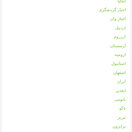
آنتالیا
اخبار گردشگری
اخبار وان
اردبیل
ارزروم
ارمنستان
ارومیه
استانبول
اصفهان
ایران
ایغدیر
باتومی
باکو
تبریز
ترابزون