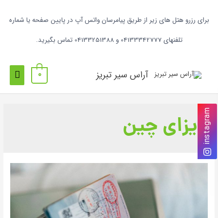
برای رزرو هتل های زیر از طریق پیامرسان واتس آپ در پایین صفحه یا شماره
تلفنهای 04133342777 و 04133251388 تماس بگیرید.
آراس سیر تبریز
0
instagram
ویزای چین