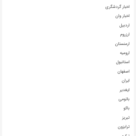
اخبار گردشگری
اخبار وان
اردبیل
ارزروم
ارمنستان
ارومیه
استانبول
اصفهان
ایران
ایغدیر
باتومی
باکو
تبریز
ترابزون