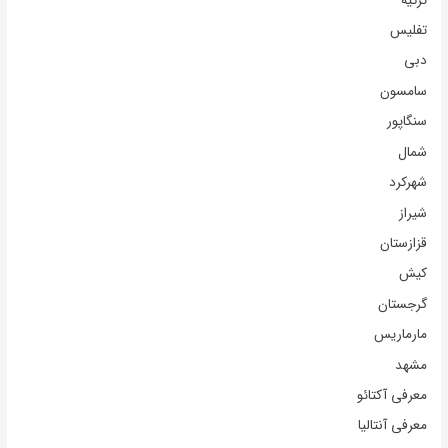
ترکیه
تفلیس
دبی
سامسون
سنگاپور
شمال
شهرکرد
شیراز
قزازستان
کیش
گرجستان
مارماریس
مشهد
معرفی آکتائو
معرفی آنتالیا