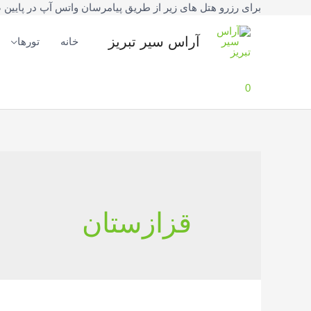
برای رزرو هتل های زیر از طریق پیامرسان واتس آپ در پایین صفحه یا شماره تلفنهای 42777
فتن
ه
آراس سیر تبریز
خانه
تورها
حتوا
0
قزازستان