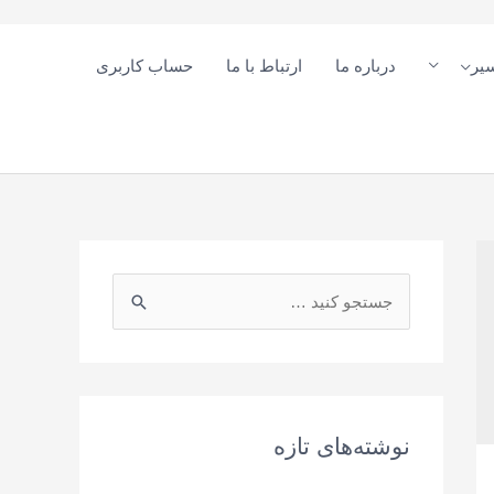
یر
درباره ما
ارتباط با ما
حساب کاربری
ج
س
ت
ج
و
نوشته‌های تازه
ی
: