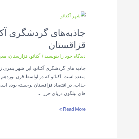
جاذبه‌های گردشگری آکت
قزاقستان
دیدگاه‌ خود را بنویسید
/
آکتائو
،
قزازستان
،
معر
جاذبه های گردشگری آکتائو، این شهر بندری ز
متعدد است. آکتائو که در اواسط قرن نوزده
جذاب، در اقتصاد قزاقستان برجسته بوده است.
های نیلگون دریای خزر …
جاذبه‌های
Read More »
گردشگری
آکتائو:
کشف