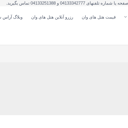
041333 و 04133251388 تماس بگیرید.
قیمت هتل های وان
رزرو آنلاین هتل های وان
وبلاگ آراس س