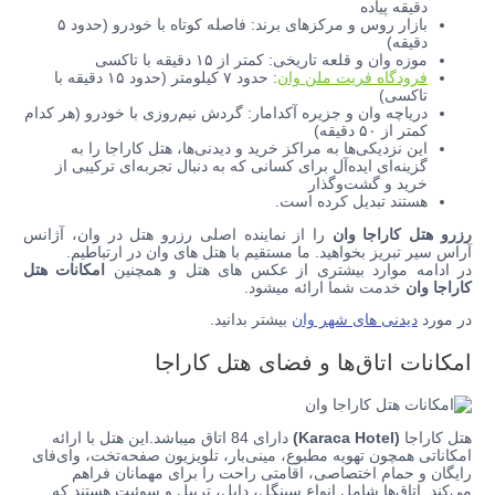
دقیقه پیاده
بازار روس و مرکزهای برند: فاصله کوتاه با خودرو (حدود ۵
دقیقه)
موزه وان و قلعه تاریخی: کمتر از ۱۵ دقیقه با تاکسی
فرودگاه فریت ملن وان
: حدود ۷ کیلومتر (حدود ۱۵ دقیقه با
تاکسی)
دریاچه وان و جزیره آکدامار: گردش نیم‌روزی با خودرو (هر کدام
کمتر از ۵۰ دقیقه)
این نزدیکی‌ها به مراکز خرید و دیدنی‌ها، هتل کاراجا را به
گزینه‌ای ایده‌آل برای کسانی که به دنبال تجربه‌ای ترکیبی از
خرید و گشت‌وگذار
هستند تبدیل کرده است.
رزرو هتل کاراجا وان
را از نماینده اصلی رزرو هتل در وان، آژانس
آراس سیر تبریز بخواهید. ما مستقیم با هتل های وان در ارتباطیم.
در ادامه موارد بیشتری از عکس های هتل و همچنین
امکانات
هتل
کاراجا وان
خدمت شما ارائه میشود.
در مورد
دیدنی های شهر وان
بیشتر بدانید.
امکانات اتاق‌ها و فضای هتل کاراجا
هتل کاراجا
(Karaca Hotel)
دارای 84 اتاق میباشد.این هتل با ارائه
امکاناتی همچون تهویه مطبوع، مینی‌بار، تلویزیون صفحه‌تخت، وای‌فای
رایگان و حمام اختصاصی، اقامتی راحت را برای مهمانان فراهم
می‌کند. اتاق‌ها شامل انواع سینگل، دابل، تریپل و سوئیت هستند که