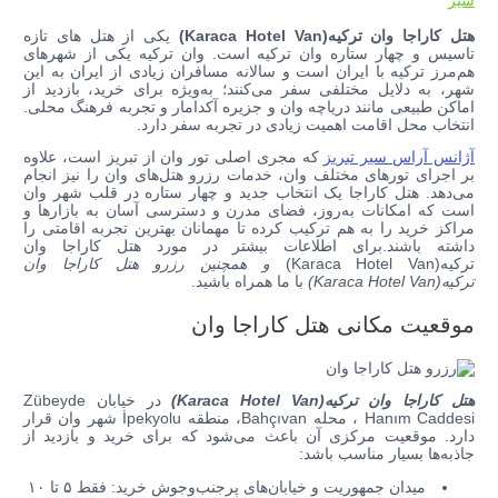
سیر
هتل کاراجا وان ترکیه(Karaca Hotel Van)
یکی از هتل های تازه
تاسیس و چهار ستاره وان ترکیه است. وان ترکیه یکی از شهر‌های
هم‌مرز ترکیه با ایران است و سالانه مسافران زیادی از ایران به این
شهر، به دلایل مختلفی سفر می‌کنند؛ به‌ویژه برای خرید، بازدید از
اماکن طبیعی مانند دریاچه وان و جزیره آکدامار و تجربه فرهنگ محلی.
انتخاب محل اقامت اهمیت زیادی در تجربه سفر دارد.
آژانس آراس سیر تبریز
که مجری اصلی تور وان از تبریز است، علاوه
بر اجرای تور‌های مختلف وان، خدمات رزرو هتل‌های وان را نیز انجام
می‌دهد. هتل کاراجا یک انتخاب جدید و چهار ستاره در قلب شهر وان
است که امکانات به‌روز، فضای مدرن و دسترسی آسان به بازارها و
مراکز خرید را به هم ترکیب کرده تا مهمانان بهترین تجربه اقامتی را
داشته باشند.برای اطلاعات بیشتر در مورد هتل کاراجا وان
ترکیه(Karaca Hotel Van)
و همچنین رزرو هتل کاراجا وان
ترکیه(Karaca Hotel Van)
با ما همراه باشید.
موقعیت مکانی هتل کاراجا وان
هتل کاراجا وان ترکیه(Karaca Hotel Van)
در خیابان Zübeyde
Hanım Caddesi ، محله Bahçıvan، منطقه İpekyolu شهر وان قرار
دارد. موقعیت مرکزی آن باعث می‌شود که برای خرید و بازدید از
جاذبه‌ها بسیار مناسب باشد:
میدان جمهوریت و خیابان‌های پر‌جنب‌وجوش خرید: فقط ۵ تا ۱۰