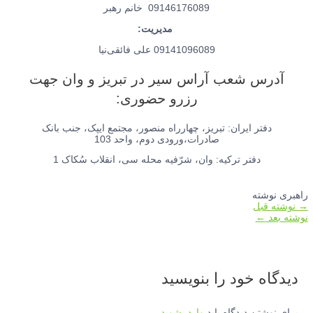
09146176089 خانم رهبر
مدیریت:
09141096089 علی فائقی‌نیا
آدرس شعب آراس سیر در تبریز و وان جهت
رزرو حضوری:
دفتر ایران: تبریز، چهارراه منصور، مجتمع ایپک، جنب بانک
صادرات،ورودی دوم، واحد 103
دفتر ترکیه: وان، شرّفیه محله سی، انقلاب سُکاک 1
راهبری نوشته
→
نوشته قبل
نوشته بعد
←
دیدگاه‌ خود را بنویسید
برای نوشتن دیدگاه باید
وارد بشوید
.