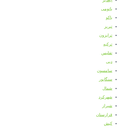
ایغدیر
باتومی
باکو
تبریز
ترابزون
ترکیه
تفلیس
دبی
سامسون
سنگاپور
شمال
شهرکرد
شیراز
قزازستان
کیش