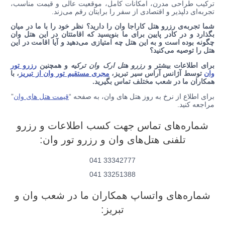
ترکیب طراحی مدرن، امکانات کامل، موقعیت عالی و قیمت مناسب،
تجربه‌ای دلپذیر و اقتصادی از سفر را برایتان رقم می‌زند.
شما تجربه‌ی رزرو هتل کاراجا وان را دارید؟ نظر خود را با ما در میان
بگذارد و در کادر پایین برای ما بنویسید که اقامتتان در این هتل وان
چگونه بوده است و به این هتل چه امتیازی می‌دهید و آیا اقامت در این
هتل را توصیه می‌کنید؟
برای اطلاعات بیشتر و
رزرو هتل ارک وان ترکیه
و همچنین
رزرو تور
وان
توسط آژانس آراس سیر تبریز،
مجری مستقیم تور وان از تبریز
، با
همکاران ما در شعب مختلف تماس بگیرید.
برای اطلاع از نرخ به روز هتل های وان، به صفحه “
قیمت هتل های وان
”
مراجعه کنید.
شماره‌های تماس جهت کسب اطلاعات و رزرو
تلفنی هتل‌های وان و رزرو تور وان:
33342777 041
33251388 041
شماره‌های واتساپ همکاران ما در شعب وان و
تبریز: