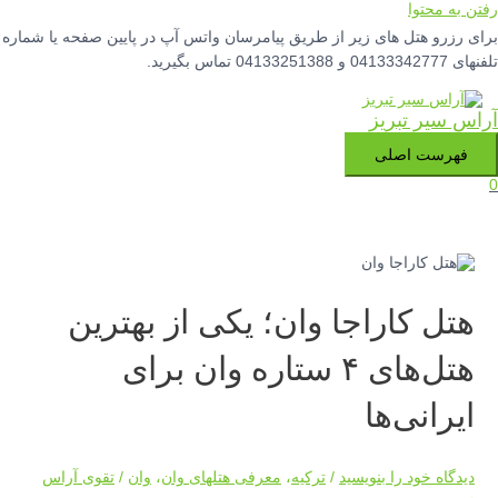
رفتن به محتوا
برای رزرو هتل های زیر از طریق پیامرسان واتس آپ در پایین صفحه یا شماره
تلفنهای 04133342777 و 04133251388 تماس بگیرید.
آراس سیر تبریز
فهرست اصلی
0
هتل کاراجا وان؛ یکی از بهترین
هتل‌های ۴ ستاره وان برای
ایرانی‌ها
دیدگاه‌ خود را بنویسید
/
ترکیه
،
معرفی هتلهای وان
،
وان
/
تقوی آراس