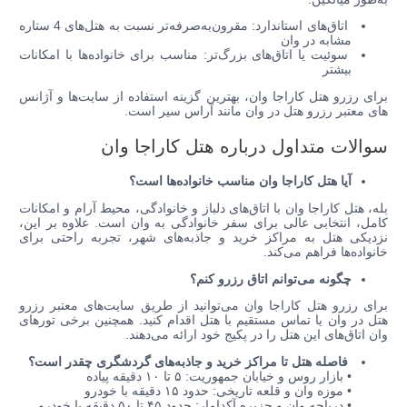
اتاق‌های استاندارد: مقرون‌به‌صرفه‌تر نسبت به هتل‌های 4 ستاره
مشابه در وان
سوئیت یا اتاق‌های بزرگ‌تر: مناسب برای خانواده‌ها با امکانات
بیشتر
برای رزرو هتل کاراجا وان، بهترین گزینه استفاده از سایت‌ها و آژانس
های معتبر رزرو هتل در وان مانند آراس سیر است.
سوالات متداول درباره هتل کاراجا وان
آیا هتل کاراجا وان مناسب خانواده‌ها است؟
بله، هتل کاراجا وان با اتاق‌های دلباز و خانوادگی، محیط آرام و امکانات
کامل، انتخابی عالی برای سفر خانوادگی به وان است. علاوه بر این،
نزدیکی هتل به مراکز خرید و جاذبه‌های شهر، تجربه راحتی برای
خانواده‌ها فراهم می‌کند.
چگونه می‌توانم اتاق رزرو کنم؟
برای رزرو هتل کاراجا وان می‌توانید از طریق سایت‌های معتبر رزرو
هتل در وان یا تماس مستقیم با هتل اقدام کنید. همچنین برخی تورهای
وان اتاق‌های این هتل را در پکیج خود ارائه می‌دهند.
فاصله هتل تا مراکز خرید و جاذبه‌های گردشگری چقدر است؟
• بازار روس و خیابان جمهوریت: ۵ تا ۱۰ دقیقه پیاده
• موزه وان و قلعه تاریخی: حدود ۱۵ دقیقه با خودرو
• دریاچه وان و جزیره آکدامار: حدود ۴۵ تا ۵۰ دقیقه با خودرو