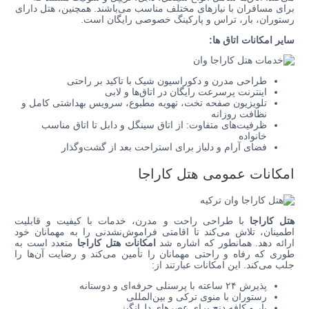
برای مسافران با نیازهای مختلف مناسب می‌باشند. همچنین، هتل دارای
رستوران، بار، تراس و پارکینگ خصوصی رایگان است.
سایر امکانات اتاق ها:
طراحی مدرن و دکوراسیون شیک با تاکید بر راحتی
اینترنت پرسرعت رایگان در اتاق‌ها و لابی
تلویزیون صفحه تخت، تهویه مطبوع، سرویس بهداشتی کامل و
نظافت روزانه
ظرفیت‌های متفاوت: از اتاق‌ سینگل و دابل تا اتاق مناسب
خانواده
فضای آرام و دلباز برای استراحت بعد از گشت‌وگذار
امکانات عمومی هتل کاراجا
هتل کاراجا
با طراحی راحت و مدرن، خدمات با کیفیت و قابلیت
اطمینان، تلاش می‌کند تا اقامتی فراموش‌نشدنی را به مهمانان خود
ارائه دهد. همانطور که اشاره شد
امکانات هتل کاراجا
متعدد است به
طوری که رفاه و راحتی مهمانان را تأمین می‌کند و رضایت آن‌ها را
جلب می‌کند. این امکانات عبارتند از:
پذیرش ۲۴ ساعته با پرسنلی حرفه‌ای و دوستانه
رستوران با منوی ترکی و بین‌المللی
بار و کافه دنج برای عصرهای دل‌انگیز