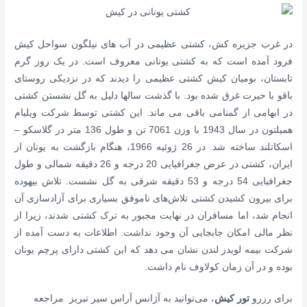
در غرب جزیره کش، کشتی عظیمی در آب های نیلگون سواحل کیش
فرود آمده است که به کشتی یونانی معروف است. در یک روز گرم
تابستان، بومیان کیش کشتی عظیمی را دیدند که در نزدیکی روستای
باقو با حیرت غرق شده بود. با گذشت سالها دلیل به گل نشستن کشتی
در ابهامی از گمنامی باقی می ماند. این کشتی توسط شرکت ویلیام
همیلتون در سال 1943 با وزن 7061 تن و طول 136 متر در گلاسکو –
اسکاتلند ساخته شد. در 26 ژوئیه 1966، هنگام بازگشت به یونان از
ایران، کشتی در عرض جغرافیایی 20 درجه و 26 دقیقه شمالی و طول
جغرافیایی 54 درجه و 53 دقیقه شرقی به گل نشست. تلاش بیهوده
برای بیرون کشیدن کشتی تلاش‌های ناموفق بسیاری برای آزادسازی آن
انجام شد، اما مسافران در نهایت مجبور به ترک کشتی شدند، زیرا از
نظر مالی امکان جابجایی آن وجود نداشت. اطلاعات به دست آمده از
شرکت بیمه لویدز لندن نشان می دهد که این کشتی دارای پرچم یونان
بوده و در آن زمان کولاوف نام داشت.
برای رزرو
تور کیش
، می‌توانید به آژانس آراس سیر تبریز مراجعه