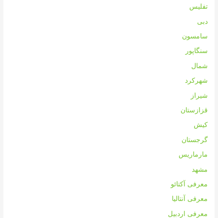
تفلیس
دبی
سامسون
سنگاپور
شمال
شهرکرد
شیراز
قزازستان
کیش
گرجستان
مارماریس
مشهد
معرفی آکتائو
معرفی آنتالیا
معرفی اردبیل