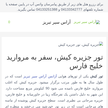
فتن
برای رزرو هتل های زیر از طریق پیامرسان واتس آپ در پایین صفحه یا
ه
شماره تلفنهای 04133342777 و 04133251388 تماس بگیرید.
حتوا
آراس سیر تبریز
0
تور جزیره کیش، سفر به مروارید
خلیج فارس
تور کیش
یکی از تورهای هوایی
آژانس آراس سیر تبریز
است که در
طول سال ها به طور مرتب برگزار میشود. جزیره کیش که اغلب
مروارید خلیج فارس نامیده می شود 90 کیلومتر مربع مساحت دارد.
این شهر به دلیل داشتن یک تفرجگاه زیبا در خاورمیانه و خلیج فارس،
جزیره مرجانی بی نظیری است. سطح جزیره کیش پوشیده از ماسه
های مرجانی است که در زیر نور خورشید می درخشد و منظره ای