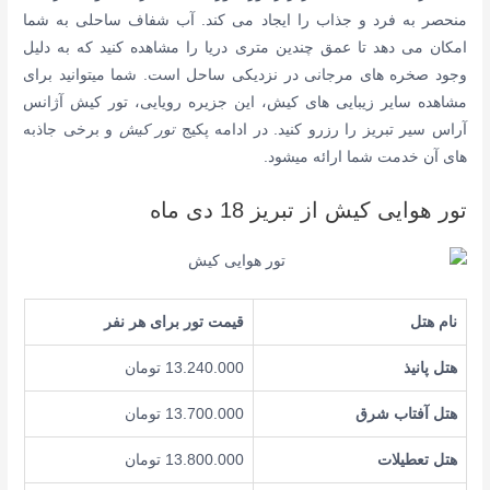
منحصر به فرد و جذاب را ایجاد می کند. آب شفاف ساحلی به شما
امکان می دهد تا عمق چندین متری دریا را مشاهده کنید که به دلیل
وجود صخره های مرجانی در نزدیکی ساحل است. شما میتوانید برای
مشاهده سایر زیبایی های کیش، این جزیره رویایی، تور کیش آژانس
آراس سیر تبریز را رزرو کنید. در ادامه پکیج
تور کیش
و برخی جاذبه
های آن خدمت شما ارائه میشود.
تور هوایی کیش از تبریز 18 دی ماه
نام هتل
قیمت تور برای هر نفر
هتل پانیذ
13.240.000 تومان
هتل آفتاب شرق
13.700.000 تومان
هتل تعطیلات
13.800.000 تومان