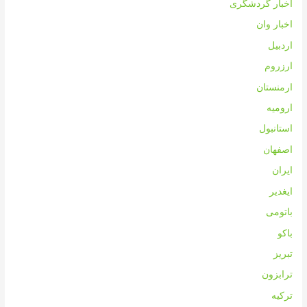
اخبار گردشگری
اخبار وان
اردبیل
ارزروم
ارمنستان
ارومیه
استانبول
اصفهان
ایران
ایغدیر
باتومی
باکو
تبریز
ترابزون
ترکیه