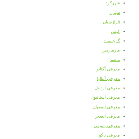
شهرکرد
شیراز
قزازستان
کیش
گرجستان
مارماریس
مشهد
معرفی آکتائو
معرفی آنتالیا
معرفی اردبیل
معرفی استانبول
معرفی اصفهان
معرفی ایغدیر
معرفی باتومی
معرفی باکو