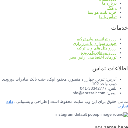
درباره ما
وبلاگ
خرید بلیت هواپیما
تماس با ما
خدمات
رزرو ترانسفر وان ترکیه
خودرو سواری تا مرز رازی
رزرو هتل های وان ترکیه
رزرو تورهای یک روزه
تورهای اختصاصی آراس سیر
اطلاعات تماس
آدرس: تبریز، چهارراه منصور، مجتمع ایپک، جنب بانک صادرات ،ورودی
دوم، واحد 102
تلفن: 33342777-041
ایمیل: Info@arasseir.com
تمامی حقوق برای این وب سایت محفوظ است | طراحی و پشتیبانی :
داده
تجارت
My name here