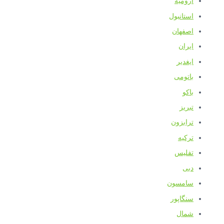
ارومیه
استانبول
اصفهان
ایران
ایغدیر
باتومی
باکو
تبریز
ترابزون
ترکیه
تفلیس
دبی
سامسون
سنگاپور
شمال