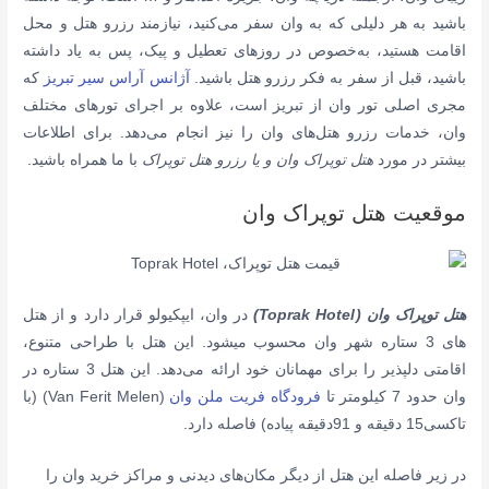
باشید به هر دلیلی که به وان سفر می‌کنید، نیازمند رزرو هتل و محل
اقامت هستید، به‌خصوص در روزهای تعطیل و پیک، پس به یاد داشته
باشید، قبل از سفر به فکر رزرو هتل باشید.
آژانس آراس سیر تبریز
که
مجری اصلی تور وان از تبریز است، علاوه بر اجرای تور‌های مختلف
وان، خدمات رزرو هتل‌های وان را نیز انجام می‌دهد. برای اطلاعات
بیشتر در مورد
هتل توپراک وان و یا رزرو هتل توپراک
با ما همراه باشید.
موقعیت هتل توپراک وان
هتل توپراک وان (Toprak Hotel)
در وان، ایپکیولو قرار دارد و از هتل
های 3 ستاره شهر وان محسوب میشود. این هتل با طراحی متنوع،
اقامتی دلپذیر را برای مهمانان خود ارائه می‌دهد. این هتل 3 ستاره در
وان حدود 7 کیلومتر تا
فرودگاه فریت ملن وان
(Van Ferit Melen) (با
تاکسی15 دقیقه و 91دقیقه پیاده) فاصله دارد.
در زیر فاصله این هتل از دیگر مکان‌های دیدنی و مراکز خرید وان را