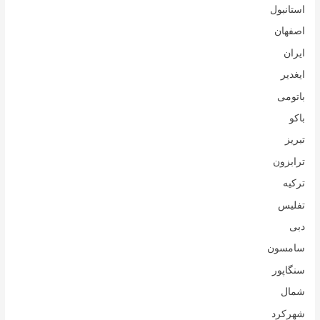
استانبول
اصفهان
ایران
ایغدیر
باتومی
باکو
تبریز
ترابزون
ترکیه
تفلیس
دبی
سامسون
سنگاپور
شمال
شهرکرد