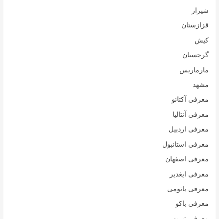
شیراز
قزازستان
کیش
گرجستان
مارماریس
مشهد
معرفی آکتائو
معرفی آنتالیا
معرفی اردبیل
معرفی استانبول
معرفی اصفهان
معرفی ایغدیر
معرفی باتومی
معرفی باکو
معرفی تبریز