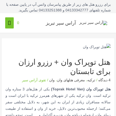
فتن
برای رزرو هتل های زیر از طریق پیامرسان واتس آپ در پایین صفحه یا
ه
شماره تلفنهای 04133342777 و 04133251388 تماس بگیرید.
حتوا
فهرس
آراس سیر تبریز
0
اصلی
هتل توپراک وان + رزرو ارزان
برای تابستان
4 دیدگاه
/
ترکیه
،
معرفی هتلهای وان
،
وان
/
تقوی آراس سیر
هتل توپراک وان (Toprak Hotel Van)
یکی از هتل‌های 3 ستاره وان
ترکیه است. وان ترکیه یکی از شهر‌های هم‌مرز ترکیه با ایران است و
سالانه مسافران زیادی از ایران به این شهر، به دلایل مختلفی سفر
می‌کنند؛ ازجمله محبوب‌ترین دلایل، خرید از وان و استفاده از طبیعت
زیبای وان، ازجمله دریاچه وان، جزیره آکدامار و … است. توجه داشته