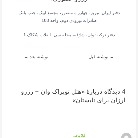
دفتر ایران: تبریز، چهارراه منصور، مجتمع ایپک، جنب بانک
صادرات،ورودی دوم، واحد 103
دفتر ترکیه: وان، شرّفیه محله سی، انقلاب سُکاک 1
راهبری
→
نوشته قبل
نوشته بعد
←
نوشته
4 دیدگاه دربارهٔ «هتل توپراک وان + رزرو
ارزان برای تابستان»
لیلا پناهی