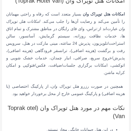
امکانات هتل توپراک وان (Toprak Hotel Van)
امکانات هتل توپراک وان
بسیار متعدد است که رفاه و راحتی مهمانان
را تأمین می‌کند و رضایت آن‌ها را جلب می‌کند.
امکانات هتل توپراک
وان
عبارت‌اند از:تراس، وای فای رایگان در مناطق مشترک و تمام اتاق
ها، خدمات نظافت روزانه، سیستم گرمایش، آسانسور، سالن
استراحت
/تلویزیون
، پذیرش 24 ساعته،
مینی مارکت در هتل
،
سرویس
رفت و برگشت (هزینه اضافی)، ترانسفر فرودگاهی (هزینه اضافی)
،
پذیرش/خروج سریع، صرافی، انبار چمدان، خدمات خشک شویی و
اتوکشی، امکانات برگزاری جلسات/ضیافت، فکس/فتوکپی و امکان
کرایه ماشن.
همچنین در صورت
رزرو هتل توپراک وان
، از پارکینگ اختصاصی (با
هزینه اضافی) و پارکینگ عمومی خارج از محل برخوردار خواهید بود.
نکات مهم در مورد هتل توپراک وان (Toprak otel
Van)
در این هتل حیوانات خانگی مجاز نیستند.