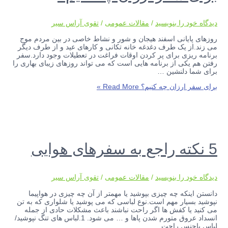
دیدگاه‌ خود را بنویسید
/
مقالات عمومی
/
تقوی آراس سیر
روزهای پایانی اسفند هیجان و شور و نشاط خاصی در بین مردم موج
می زند.از یک طرف دغدغه خانه تکانی و کارهای عید و از طرف دیگر
برنامه ریزی برای پر کردن اوقات فراغت در تعطیلات وجود دارد.سفر
رفتن هم یکی از برنامه هایی است که می تواند روزهای زیبای بهاری را
برای شما دلنشین …
برای سفر ارزان چه کنیم؟
Read More »
5 نکته راجع به سفرهای هوایی
دیدگاه‌ خود را بنویسید
/
مقالات عمومی
/
تقوی آراس سیر
دانستن اینکه چه چیزی بپوشید یا مهمتر از آن چه چیزی در هواپیما
نپوشید بسیار مهم است.نوع لباسی که می پوشید یا شلواری که به تن
می کنید یا کفش ها اگر راحت نباشند باعث مشکلات حادی از جمله
انسداد عروق متورم شدن پاها و … می شود. 1.لباس های تنگ نپوشید/
لباس باجنس راحت …