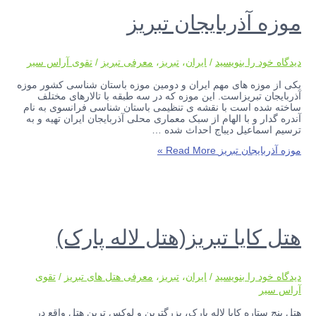
موزه آذربایجان تبریز
دیدگاه‌ خود را بنویسید
/
ایران
،
تبریز
،
معرفی تبریز
/
تقوی آراس سیر
یکی از موزه های مهم ایران و دومین موزه باستان شناسی کشور موزه
آذربایجان تبریزاست. این موزه که در سه طبقه با تالارهای مختلف
ساخته شده است با نقشه ی تنظیمی باستان شناسی فرانسوی به نام
آندره گدار و با الهام از سبک معماری محلی آذربایجان ایران تهیه و به
ترسیم اسماعیل دیباج احداث شده …
موزه آذربایجان تبریز
Read More »
هتل کایا تبریز(هتل لاله پارک)
دیدگاه‌ خود را بنویسید
/
ایران
،
تبریز
،
معرفی هتل های تبریز
/
تقوی
آراس سیر
هتل پنج ستاره کایا لاله پارک، بزرگترین و لوکس ترین هتل واقع در