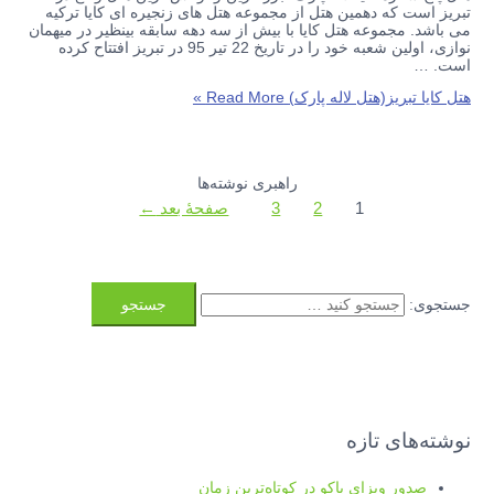
تبریز است که دهمین هتل از مجموعه هتل های زنجیره ای کایا ترکیه
می باشد. مجموعه هتل کایا با بیش از سه دهه سابقه بینظیر در میهمان
نوازی، اولین شعبه خود را در تاریخ 22 تیر 95 در تبریز افتتاح کرده
است. …
هتل کایا تبریز(هتل لاله پارک)
Read More »
راهبری نوشته‌ها
1
2
3
صفحهٔ بعد
←
جستجوی:
نوشته‌های تازه
صدور ویزای باکو در کوتاه‌ترین زمان