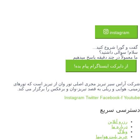
instagram
گفت و گورا شروع کنید...
سلام! سوالی داشتید؟
ما معمولاً در چند دقیقه پاسخ میدهیم
از دایرکت اینستاگرام پیام بده!
شرکت آراس سیر تبریز مجری اصلی تور وان از تبریز است که تورهای
زمینی، هوایی و ریلی به قصد تبریز-وان و برعکس را برگزار می کند.
Instagram
Twitter
Facebook-f
Youtube
دسترسی سریع
رزرو آنلاین
درباره ما
وبلاگ
خرید بلیت هواپیما