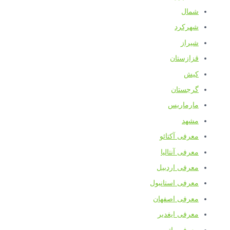
شمال
شهرکرد
شیراز
قزازستان
کیش
گرجستان
مارماریس
مشهد
معرفی آکتائو
معرفی آنتالیا
معرفی اردبیل
معرفی استانبول
معرفی اصفهان
معرفی ایغدیر