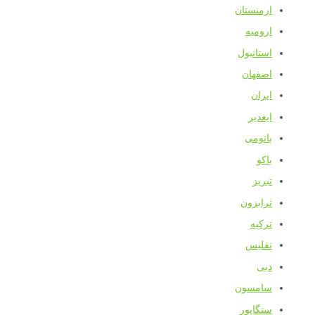
ارمنستان
ارومیه
استانبول
اصفهان
ایران
ایغدیر
باتومی
باکو
تبریز
ترابزون
ترکیه
تفلیس
دبی
سامسون
سنگاپور