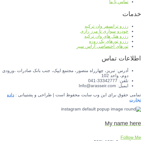
تماس با ما
خدمات
رزرو ترانسفر وان ترکیه
خودرو سواری تا مرز رازی
رزرو هتل های وان ترکیه
رزرو تورهای یک روزه
تورهای اختصاصی آراس سیر
اطلاعات تماس
آدرس: تبریز، چهارراه منصور، مجتمع ایپک، جنب بانک صادرات ،ورودی
دوم، واحد 102
تلفن: 33342777-041
ایمیل: Info@arasseir.com
تمامی حقوق برای این وب سایت محفوظ است | طراحی و پشتیبانی :
داده
تجارت
My name here
Follow Me