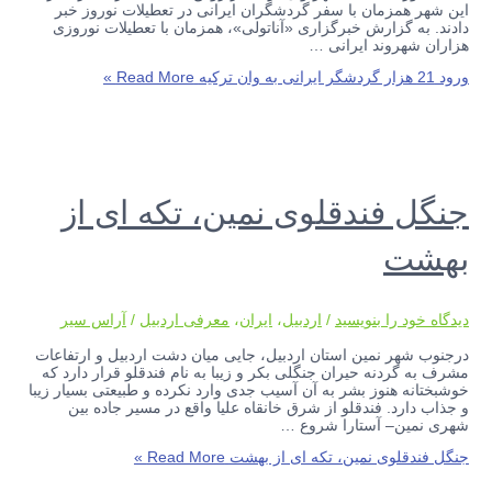
این شهر همزمان با سفر گردشگران ایرانی در تعطیلات نوروز خبر
دادند. به گزارش خبرگزاری «آناتولی»، همزمان با تعطیلات نوروزی
هزاران شهروند ایرانی …
ورود 21 هزار گردشگر ایرانی به وان ترکیه
Read More »
جنگل فندقلوی نمین، تکه ای از
بهشت
دیدگاه‌ خود را بنویسید
/
اردبیل
،
ایران
،
معرفی اردبیل
/
آراس سیر
درجنوب شهر نمین استان اردبیل، جایی میان دشت اردبیل و ارتفاعات
مشرف به گردنه حیران جنگلی بکر و زیبا به نام فندقلو قرار دارد که
خوشبختانه هنوز بشر به آن آسیب جدی وارد نکرده و طبیعتی بسیار زیبا
و جذاب دارد. فندقلو از شرق خانقاه علیا واقع در مسیر جاده بین
شهری نمین– آستارا شروع …
جنگل فندقلوی نمین، تکه ای از بهشت
Read More »