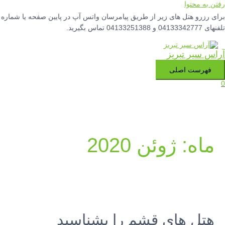
رفتن به محتوا
برای رزرو هتل های زیر از طریق پیامرسان واتس آپ در پایین صفحه یا شماره
تلفنهای 04133342777 و 04133251388 تماس بگیرید.
آراس سیر تبریز
فهرست اصلی
0
ماه:
ژوئن 2020
هتل های قشم را بشناسید