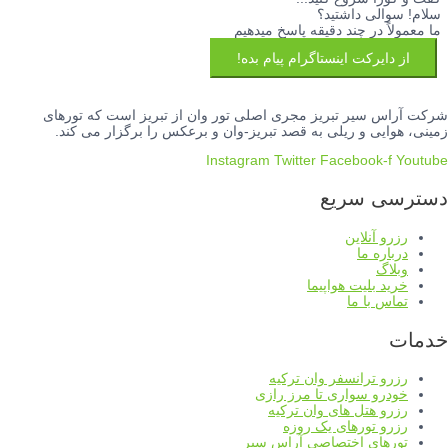
سلام! سوالی داشتید؟
ما معمولاً در چند دقیقه پاسخ میدهیم
از دایرکت اینستاگرام پیام بده!
شرکت آراس سیر تبریز مجری اصلی تور وان از تبریز است که تورهای
زمینی، هوایی و ریلی به قصد تبریز-وان و برعکس را برگزار می کند.
Instagram
Twitter
Facebook-f
Youtube
دسترسی سریع
رزرو آنلاین
درباره ما
وبلاگ
خرید بلیت هواپیما
تماس با ما
خدمات
رزرو ترانسفر وان ترکیه
خودرو سواری تا مرز رازی
رزرو هتل های وان ترکیه
رزرو تورهای یک روزه
تورهای اختصاصی آراس سیر