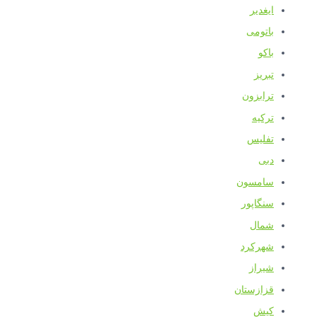
ایغدیر
باتومی
باکو
تبریز
ترابزون
ترکیه
تفلیس
دبی
سامسون
سنگاپور
شمال
شهرکرد
شیراز
قزازستان
کیش