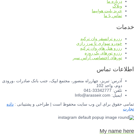
درباره ما
وبلاگ
خرید بلیت هواپیما
تماس با ما
خدمات
رزرو ترانسفر وان ترکیه
خودرو سواری تا مرز رازی
رزرو هتل های وان ترکیه
رزرو تورهای یک روزه
تورهای اختصاصی آراس سیر
اطلاعات تماس
آدرس: تبریز، چهارراه منصور، مجتمع ایپک، جنب بانک صادرات ،ورودی
دوم، واحد 102
تلفن: 33342777-041
ایمیل: Info@arasseir.com
تمامی حقوق برای این وب سایت محفوظ است | طراحی و پشتیبانی :
داده
تجارت
My name here