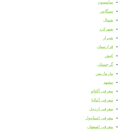
سامسون
سنگاپور
شمال
شهرکرد
شیراز
قزازستان
کیش
گرجستان
مارماریس
مشهد
معرفی آکتائو
معرفی آنتالیا
معرفی اردبیل
معرفی استانبول
معرفی اصفهان