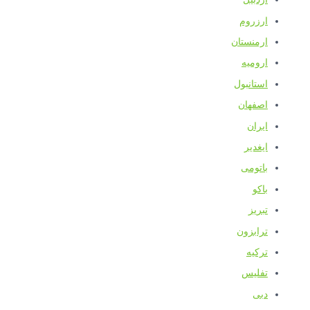
ارزروم
ارمنستان
ارومیه
استانبول
اصفهان
ایران
ایغدیر
باتومی
باکو
تبریز
ترابزون
ترکیه
تفلیس
دبی