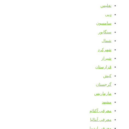
تفلیس
دبی
سامسون
سنگاپور
شمال
شهرکرد
شیراز
قزازستان
کیش
گرجستان
مارماریس
مشهد
معرفی آکتائو
معرفی آنتالیا
معرفی اردبیل