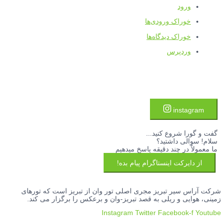
ورود
خوراک ورودی‌ها
خوراک دیدگاه‌ها
وردپرس
instagram
گفت و گورا شروع کنید...
سلام! سوالی داشتید؟
ما معمولاً در چند دقیقه پاسخ میدهیم
از دایرکت اینستاگرام پیام بده!
شرکت آراس سیر تبریز مجری اصلی تور وان از تبریز است که تورهای
زمینی، هوایی و ریلی به قصد تبریز-وان و برعکس را برگزار می کند.
Instagram
Twitter
Facebook-f
Youtube