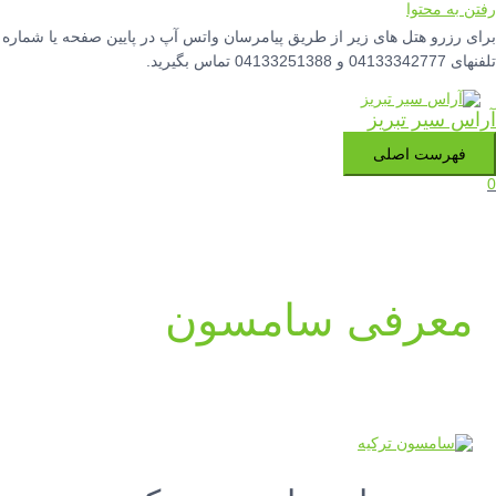
رفتن به محتوا
برای رزرو هتل های زیر از طریق پیامرسان واتس آپ در پایین صفحه یا شماره
تلفنهای 04133342777 و 04133251388 تماس بگیرید.
آراس سیر تبریز
فهرست اصلی
0
معرفی سامسون