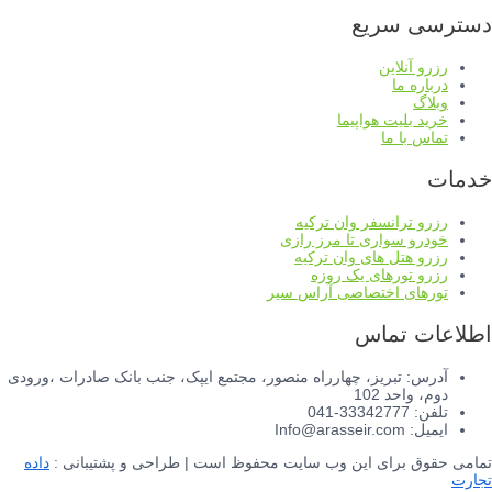
دسترسی سریع
رزرو آنلاین
درباره ما
وبلاگ
خرید بلیت هواپیما
تماس با ما
خدمات
رزرو ترانسفر وان ترکیه
خودرو سواری تا مرز رازی
رزرو هتل های وان ترکیه
رزرو تورهای یک روزه
تورهای اختصاصی آراس سیر
اطلاعات تماس
آدرس: تبریز، چهارراه منصور، مجتمع ایپک، جنب بانک صادرات ،ورودی
دوم، واحد 102
تلفن: 33342777-041
ایمیل: Info@arasseir.com
تمامی حقوق برای این وب سایت محفوظ است | طراحی و پشتیبانی :
داده
تجارت