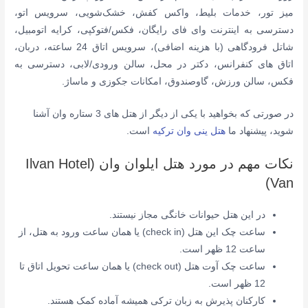
میز تور، خدمات بلیط، واکس کفش، خشک‌شویی، سرویس اتو،
دسترسی به اینترنت وای فای رایگان، فکس/فتوکپی، کرایه اتومبیل،
شاتل فرودگاهی (با هزینه اضافی)، سرویس اتاق 24 ساعته، دربان،
اتاق های کنفرانس، دکتر در محل، سالن ورودی/لابی، دسترسی به
فکس، سالن ورزش، گاوصندوق، امکانات جکوزی و ماساژ.
در صورتی که بخواهید با یکی از دیگر از هتل های 3 ستاره وان آشنا
شوید، پیشنهاد ما
هتل ینی وان ترکیه
است.
نکات مهم در مورد هتل ایلوان وان (Ilvan Hotel
Van)
در این هتل حیوانات خانگی مجاز نیستند.
ساعت چک این هتل (check in) یا همان ساعت ورود به هتل، از
ساعت 12 ظهر است.
ساعت چک آوت هتل (check out) یا همان ساعت تحویل اتاق تا
12 ظهر است.
کارکنان پذیرش به زبان ترکی همیشه آماده کمک هستند.