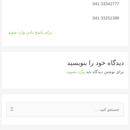
33342777 041
33251388 041
برای پاسخ دادن وارد شوید
دیدگاه‌ خود را بنویسید
برای نوشتن دیدگاه باید
وارد بشوید
.
ج
س
ت
ج