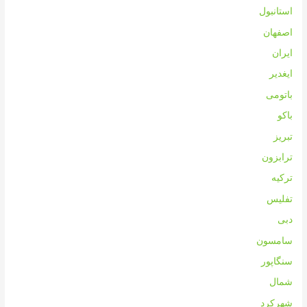
استانبول
اصفهان
ایران
ایغدیر
باتومی
باکو
تبریز
ترابزون
ترکیه
تفلیس
دبی
سامسون
سنگاپور
شمال
شهرکرد