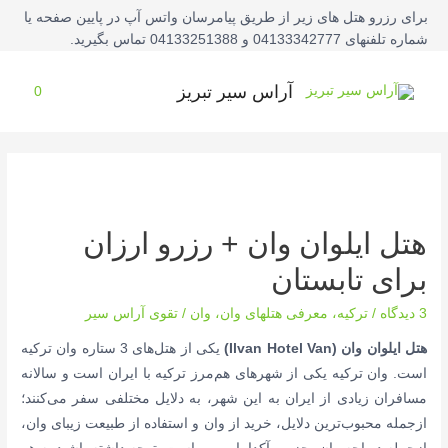
فتن
برای رزرو هتل های زیر از طریق پیامرسان واتس آپ در پایین صفحه یا
ه
شماره تلفنهای 04133342777 و 04133251388 تماس بگیرید.
حتوا
آراس سیر تبریز
0
هتل ایلوان وان + رزرو ارزان
برای تابستان
3 دیدگاه
/
ترکیه
،
معرفی هتلهای وان
،
وان
/
تقوی آراس سیر
هتل ایلوان وان (Ilvan Hotel Van)
یکی از هتل‌های 3 ستاره وان ترکیه
است. وان ترکیه یکی از شهر‌های هم‌مرز ترکیه با ایران است و سالانه
مسافران زیادی از ایران به این شهر، به دلایل مختلفی سفر می‌کنند؛
ازجمله محبوب‌ترین دلایل، خرید از وان و استفاده از طبیعت زیبای وان،