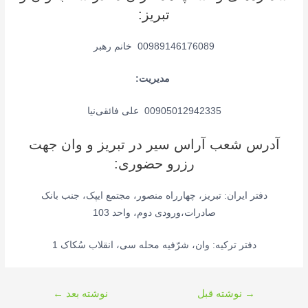
تبریز:
00989146176089 خانم رهبر
مدیریت:
00905012942335 علی فائقی‌نیا
آدرس شعب آراس سیر در تبریز و وان جهت
رزرو حضوری:
دفتر ایران: تبریز، چهارراه منصور، مجتمع ایپک، جنب بانک
صادرات،ورودی دوم، واحد 103
دفتر ترکیه: وان، شرّفیه محله سی، انقلاب سُکاک 1
راهبری
→
نوشته قبل
نوشته بعد
←
نوشته