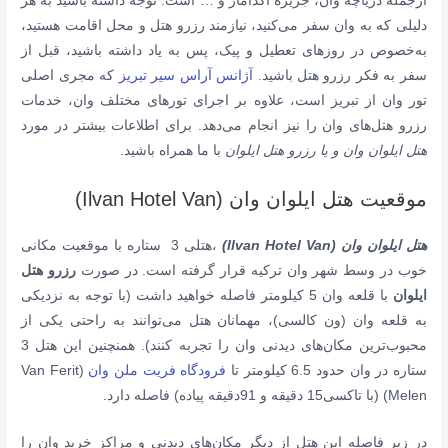
ازجمله دریاچه وان، جزیره آکدامار و … است. توجه داشته باشید به هر
دلیلی که به وان سفر می‌کنید، نیازمند رزرو هتل و محل اقامت هستید،
به‌خصوص در روزهای تعطیل و پیک، پس به یاد داشته باشید، قبل از
سفر به فکر رزرو هتل باشید.
آژانس آراس سیر تبریز
که مجری اصلی
تور وان از تبریز است، علاوه بر اجرای تور‌های مختلف وان، خدمات
رزرو هتل‌های وان را نیز انجام می‌دهد. برای اطلاعات بیشتر در مورد
هتل ایلوان وان و یا رزرو هتل ایلوان
با ما همراه باشید.
موقعیت هتل ایلوان وان (Ilvan Hotel Van)
هتل ایلوان وان (Ilvan Hotel Van)
،هتلی 3 ستاره با موقعیت مکانی
خوب در وسط شهر وان ترکیه قرار گرفته است. در صورت
رزرو هتل
ایلوان
با قلعه وان 5 کیلومتر فاصله خواهید داشت (
با توجه به نزدیکی
به قلعه وان (ون کالسی)، مهمانان هتل می‌توانند به راحتی یکی از
محبوب‌ترین مکان‌های دیدنی وان را تجربه کنند
). همنچنین این هتل 3
ستاره در وان حدود 6.5 کیلومتر تا
فرودگاه فریت ملن وان
(Van Ferit
Melen) (با تاکسی15 دقیقه و 91دقیقه پیاده) فاصله دارد.
در زیر فاصله این هتل از دیگر مکان‌های دیدنی و مراکز خرید وان را