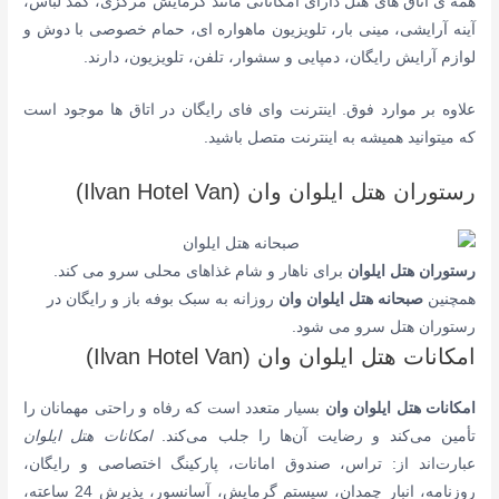
همه ی اتاق های هتل دارای ا
مکاناتی مانند
گرمایش مرکزی،
کمد لباس،
آینه آرایشی
،
مینی بار،
تلویزیون ماهواره ای،
حمام خصوصی با دوش و
لوازم آرایش رایگان، دمپایی و سشوار
،
تلفن،
تلویزیون،
دارند.
علاوه بر موارد فوق. اینترنت وای فای رایگان در اتاق ها موجود است
که میتوانید همیشه به اینترنت متصل باشید.
رستوران هتل ایلوان وان (Ilvan Hotel Van)
رستوران هتل ایلوان
برای ناهار و شام غذاهای محلی سرو می کند.
همچنین
صبحانه هتل ایلوان وان
روزانه به سبک بوفه باز و رایگان در
رستوران هتل سرو می شود.
امکانات هتل ایلوان وان (Ilvan Hotel Van)
امکانات هتل ایلوان وان
بسیار متعدد است که رفاه و راحتی مهمانان را
تأمین می‌کند و رضایت آن‌ها را جلب می‌کند.
امکانات هتل ایلوان
عبارت‌اند از:
تراس، صندوق امانات، پارکینگ اختصاصی و رایگان،
روزنامه، انبار چمدان، سیستم گرمایش، آسانسور، پذیرش 24 ساعته،