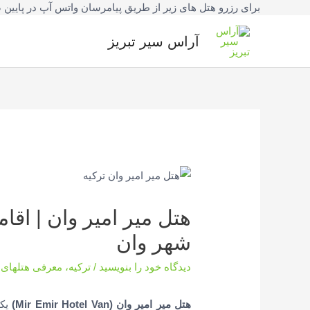
برای رزرو هتل های زیر از طریق پیامرسان واتس آپ در پایین صفحه یا شماره تلفنهای 42777
فتن
ه
آراس سیر تبریز
حتوا
هتل میر امیر وان | اق
شهر وان
دیدگاه‌ خود را بنویسید
/
ترکیه
،
معرفی هتلهای 
هتل میر امیر وان
(Mir Emir Hotel Van)
یکی