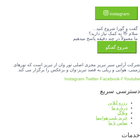
instagram
گفت و گورا شروع کنید...
سلام
👋
به کمک نیاز دارید؟
ما معمولاً در چند دقیقه پاسخ میدهیم
شروع گفتگو
شرکت آراس سیر تبریز مجری اصلی تور وان از تبریز است که تورهای
زمینی، هوایی و ریلی به قصد تبریز-وان و برعکس را برگزار می کند.
Instagram
Twitter
Facebook-f
Youtube
دسترسی سریع
رزرو آنلاین
درباره ما
وبلاگ
خرید بلیت هواپیما
تماس با ما
خدمات