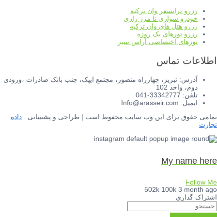
رزرو ترانسفر وان ترکیه
خودرو سواری تا مرز رازی
رزرو هتل های وان ترکیه
رزرو تورهای یک روزه
تورهای اختصاصی آراس سیر
اطلاعات تماس
آدرس: تبریز، چهارراه منصور، مجتمع ایپک، جنب بانک صادرات ،ورودی
دوم، واحد 102
تلفن: 33342777-041
ایمیل: Info@arasseir.com
تمامی حقوق برای این وب سایت محفوظ است | طراحی و پشتیبانی :
داده
تجارت
My name here
Follow Me
502k
100k
3 month ago
اشتراک گذاری
اسکرول به بالا