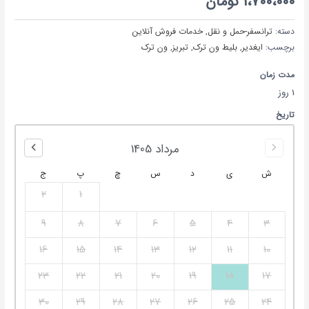
1،700،000
تومان
دسته:
ترانسفر-حمل و نقل
,
خدمات فروش آنلاین
برچسب:
ایغدیر
,
بلیط ون ترک
,
تبریز
,
ون ترک
مدت زمان
1 روز
تاریخ
مرداد
1405
ش
ي
د
س
چ
پ
ج
2
1
9
8
7
6
5
4
3
16
15
14
13
12
11
10
23
22
21
20
19
18
17
30
29
28
27
26
25
24