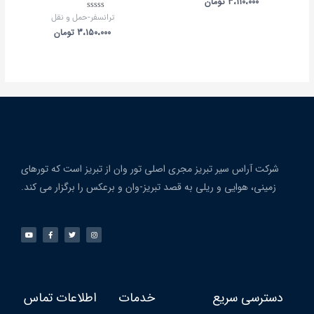
از
3،110،000
تومان
5
امتیاز
ترانسفر-حمل و نقل
0
از
3،150،000
تومان
5
شرکت آراس سیر تبریز مجری اصلی تور وان از تبریز است که تورهای
زمینی، هوایی و ریلی به قصد تبریز-وان و برعکس را برگزار می کند.
دسترسی سریع
خدمات
اطلاعات تماس