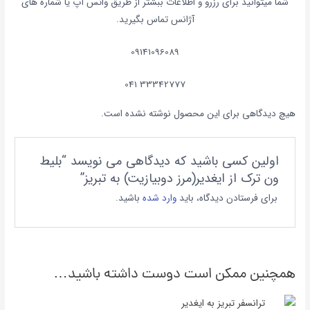
شما میتوانید برای رزرو و اطلاعات ببشتر از طریق واتس آپ یا شماره های
آژانس تماس بگیرید.
09141096089
33342777 041
هیچ دیدگاهی برای این محصول نوشته نشده است.
اولین کسی باشید که دیدگاهی می نویسد “بلیط
ون ترک از ایغدیر(مرز دوبیازیت) به تبریز”
برای فرستادن دیدگاه، باید
وارد شده
باشید.
همچنین ممکن است دوست داشته باشید…