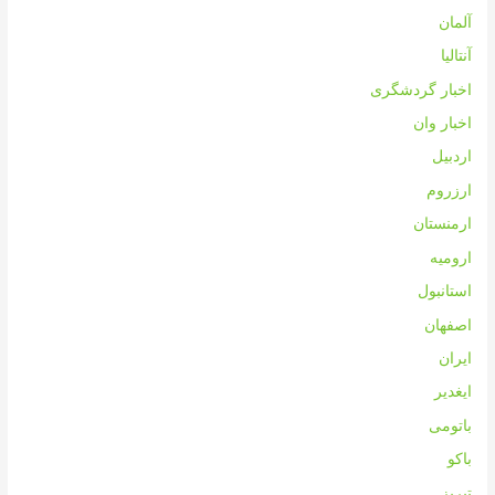
آلمان
آنتالیا
اخبار گردشگری
اخبار وان
اردبیل
ارزروم
ارمنستان
ارومیه
استانبول
اصفهان
ایران
ایغدیر
باتومی
باکو
تبریز