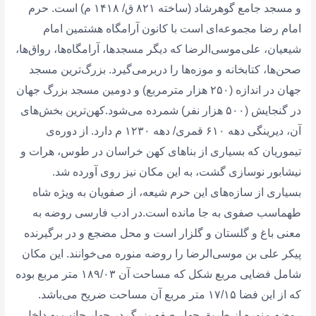
و مسجد جامع گوهرشاد (ساخته ۸۲۱ ق/ ۱۴۱۸ م) است. حرم
امام رضا مجموعه‌ای است با کانون آرامگاه هشتمین امام
شیعیان، علی‌موسی‌الرضا که دیگر مسجدها، آرامگاه‌ها، رواق‌ها،
صحن‌ها، کتابخانه و موزه‌ها را دربرمی‌گیرد. بزرگ‌ترین مسجد
جهان در اندازه (۲۵۰ هزار مترمربع) و دومین مسجد بزرگ جهان
در گنجایش (۵۰۰ هزار نفر) شمرده می‌شود.کهن‌ترین بخش‌های
آن، دیرینگی دهه ۶۱۰ قمری/ دهه ۱۲۳۰ م دارد. از دوره‌ی
تیموریان که بسیاری از بناهای کهن خراسان در طوس، هرات و
نیشابور نوسازی گشت، به این مکان نیز روی آورده شد.
بسیاری از سازه‌های این حرم شیعه، از صفویان به ویژه شاه
طهماسب صفوی به جا مانده است.در ادب فارسی روضه به
معنی باغ و گلستان و گلزار است و محل مضجع و در برگیرنده
پیکر علی بن موسی‌الرضا را روضه منوره می‌خوانند. این مکان
شامل فضایی مربع شکل که مساحت آن ۱۸۹/۰۳ متر مربع بوده
که از این فضا ۱۷/۱۵ متر مربع آن مساحت ضریح می‌باشد.
روضه منوره از طریق چهار صفه بزرگ در چهار جانب به داخل