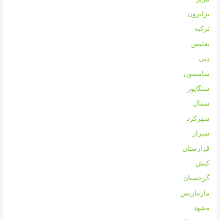
ترابزون
ترکیه
تفلیس
دبی
سامسون
سنگاپور
شمال
شهرکرد
شیراز
قزازستان
کیش
گرجستان
مارماریس
مشهد