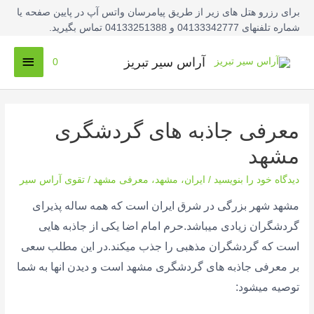
فتن
برای رزرو هتل های زیر از طریق پیامرسان واتس آپ در پایین صفحه یا
ه
شماره تلفنهای 04133342777 و 04133251388 تماس بگیرید.
حتوا
فهرس
آراس سیر تبریز
0
اصلی
معرفی جاذبه های گردشگری
مشهد
دیدگاه‌ خود را بنویسید
/
ایران
،
مشهد
،
معرفی مشهد
/
تقوی آراس سیر
مشهد شهر بزرگی در شرق ایران است که همه ساله پذیرای
گردشگران زیادی میباشد.حرم امام اضا یکی از جاذبه هایی
است که گردشگران مذهبی را جذب میکند.در این مطلب سعی
بر معرفی جاذبه های گردشگری مشهد است و دیدن انها به شما
توصیه میشود: