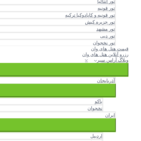
تور آنتالیا
تور قونیه
تور قونیه و کاپادوکیا ترکیه
تور جزیره کیش
تور مشهد
تور دبی
تور نخجوان
قیمت هتل های وان
رزرو آنلاین هتل های وان
وبلاگ آراس سیر
آذربایجان
باکو
نخجوان
ایران
اردبیل