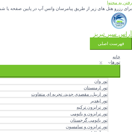
رفتن به محتوا
برای رزرو هتل های زیر از طریق پیامرسان واتس آپ در پایین صفحه یا شماره تلفنهای 04133342777 و 3251388
آراس سیر تبریز
فهرست اصلی
خانه
تورها
تور وان
تور ارمنستان
تور اربیل، مقصدی جدید، تجربه ای متفاوت
تور ایغدیر
تور ترابزون ترکیه
تور ترابزون و باتومی
تور باتومی گرجستان
تور ترابزون و سامسون