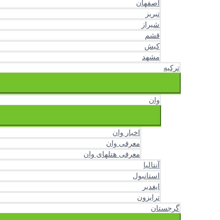
اصفهان
تبریز
شیراز
قشم
کیش
مشهد
ترکیه
وان
اخبار وان
معرفی وان
معرفی هتلهای وان
آنتالیا
استانبول
ایغدیر
ترابزون
گرجستان