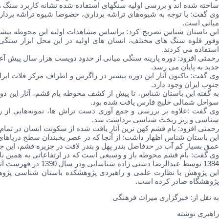
ساخته شده اند و بررسی اولیه سنگهای استفاده شده نشانه کاربرد سنگ ه
وی گفت: با توجه به شیوه‌های تراشه برداری، خصوصا شیوه تراشه بردا
میانی است.
این باستان شناس تصریح کرد: براساس مشاهدات اولیه این محوطه بیشتر ب
وفور قلوه سنگ های مختلف، انسان های اولیه در این محل ابزار سنگی ر
استفاده می کردند.
رحمتی افزود: دوره پارینه سنگی میانی از حدود دویست هزار سال پیش آ
جدید به پایان می رسد.
وی گفت: تاکنون آثار این دوره بیشتر در زاگرس و اطراف مرکز فلات ای
جنوب ایران وجود دارد.
به گفته این باستان شناس، تا پیش از کشف محوطه بام قشم، آثار این د
سواحل شمالی خلیج فارس یافت شده بود.
وی گفت :علاوه بر بررسی و جمع آوری دست تراش ها، نمونه‌هایی از
شناسی و ریز ریخت شناسی برداشت شد.
رحمتی افزود: بام قشم کهن ترین آثار یافت شده از سکونت انسان در تمام 
عمق بسیار کم آب در حدفاصل بندر پهل و بندر لافت در جزیره قشم، این ج
وی گفت: بام قشم محوطه باز و وسیعی است که در ارتفاعاتی به همین نام 
1384 توسط عبدالرضا دشتی زاده شناسایی ودر سال 1390 در فهرست آثار ملی به ثبت رسید.
این پژوهش با نظارت علمی و راهبردی پژوهشکده باستان شناسی پژوه
پژوهشگاه صادر کرده است.
به نقل از: خبرگزاری میراث فرهنگی
راهبری نوشته