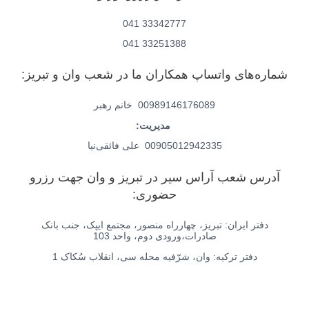
33342777 041
33251388 041
شماره‌های واتساپ همکاران ما در شعب وان و تبریز:
00989146176089 خانم رهبر
مدیریت:
00905012942335 علی فائقی‌نیا
آدرس شعب آراس سیر در تبریز و وان جهت رزرو
حضوری:
دفتر ایران: تبریز، چهارراه منصور، مجتمع ایپک، جنب بانک
صادرات،ورودی دوم، واحد 103
دفتر ترکیه: وان، شرّفیه محله سی، انقلاب سُکاک 1