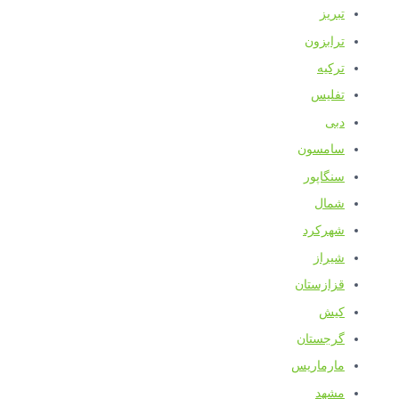
تبریز
ترابزون
ترکیه
تفلیس
دبی
سامسون
سنگاپور
شمال
شهرکرد
شیراز
قزازستان
کیش
گرجستان
مارماریس
مشهد