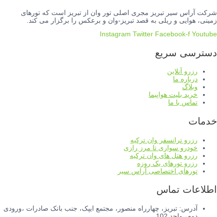
شرکت آراس سیر تبریز مجری اصلی تور وان از تبریز است که تورهای
زمینی، هوایی و ریلی به قصد تبریز-وان و برعکس را برگزار می کند.
Instagram
Twitter
Facebook-f
Youtube
دسترسی سریع
رزرو آنلاین
درباره ما
وبلاگ
خرید بلیت هواپیما
تماس با ما
خدمات
رزرو ترانسفر وان ترکیه
خودرو سواری تا مرز رازی
رزرو هتل های وان ترکیه
رزرو تورهای یک روزه
تورهای اختصاصی آراس سیر
اطلاعات تماس
آدرس: تبریز، چهارراه منصور، مجتمع ایپک، جنب بانک صادرات ،ورودی
دوم، واحد 102