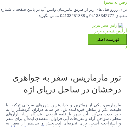
رفتن به محتوا
برای رزرو هتل های زیر از طریق پیامرسان واتس آپ در پایین صفحه یا شماره
تلفنهای 04133342777 و 04133251388 تماس بگیرید.
آراس سیر تبریز
فهرست اصلی
0
تور مارماریس، سفر به جواهری
درخشان در ساحل دریای اژه
مارماریس، یکی از زیباترین و جذاب‌ترین شهرهای ساحلی ترکیه، با
طبیعت بکر و مناظر خیره‌کننده‌اش، هر ساله هزاران گردشگر را به
خود جذب می‌کند. این شهر با قلعه تاریخی، بندرگاه زیبا، بازارهای
محلی، سواحل آرام و تفریحات آبی فراوان، مقصدی ایده‌آل برای سفر
و استراحت است. برای تجربه‌ای لذت‌بخش و بی‌نظیر از سفر به