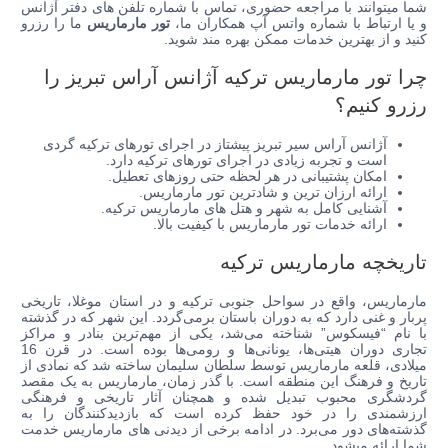
شما میتوانند با مراجعه حضوری، تماس با شماره تلفن های دفتر آژانس
و یا ارتباط با شماره واتس آپ همکاران ما،
تور مارماریس
ما را رزرو
کنید و از بهترین خدمات ممکن بهره مند شوید.
چرا تور مارماریس ترکیه آژانس آراس تبریز را
رزرو کنیم؟
آژانس آراس سیر تبریز پیشتاز در اجرای تورهای ترکیه گردی
است و تجربه زیادی در اجرای تورهای ترکیه دارد.
امکان پشتیبانی در هر لحظه حتی روزهای تعطیل.
ارائه ارزان ترین و شادترین تور مارماریس.
آشنایی کامل به شهر و هتل های مارماریس ترکیه.
ارائه خدمات تور مارماریس با کیفیت بالا.
تاریخچه مارماریس ترکیه
مارماریس، واقع در سواحل جنوبی ترکیه و در استان موغلا، تاریخی
پربار و غنی دارد که به دوران باستان برمی‌گردد. این شهر که در گذشته
با نام “فیسکوس” شناخته می‌شد، یکی از مهم‌ترین بنادر و مراکز
تجاری دوران هیتی‌ها، یونانی‌ها و رومی‌ها بوده است. در قرن 16
میلادی، قلعه مارماریس توسط سلطان سلیمان ساخته شد که نمادی از
تاریخ و فرهنگ این منطقه است. با گذر زمان، مارماریس به یک مقصد
گردشگری محبوب تبدیل شده و همچنان آثار تاریخی و فرهنگی
ارزشمندی را در خود حفظ کرده است که بازدیدکنندگان را به
گذشته‌های دور می‌برد. در ادامه برخی از دیدنی های مارماریس خدمت
شما ارائه میشود.