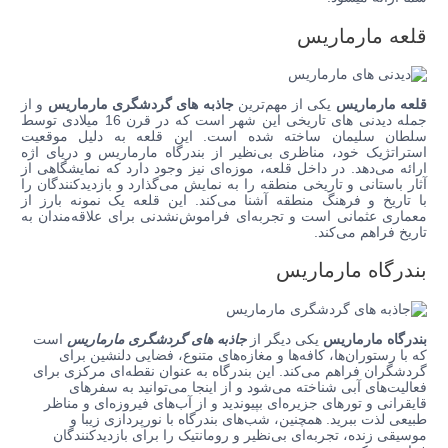
قلعه مارماریس
قلعه مارماریس
یکی از مهم‌ترین
جاذبه های گردشگری مارماریس
و از
جمله دیدنی های تاریخی این شهر است که در قرن 16 میلادی توسط
سلطان سلیمان ساخته شده است. این قلعه به دلیل موقعیت
استراتژیک خود، مناظری بی‌نظیر از بندرگاه مارماریس و دریای اژه
ارائه می‌دهد. در داخل قلعه، موزه‌ای نیز وجود دارد که نمایشگاهی از
آثار باستانی و تاریخی منطقه را به نمایش می‌گذارد و بازدیدکنندگان را
با تاریخ و فرهنگ منطقه آشنا می‌کند. این قلعه یک نمونه بارز از
معماری عثمانی است و تجربه‌ای فراموش‌نشدنی برای علاقه‌مندان به
تاریخ فراهم می‌کند.
بندرگاه مارماریس
بندرگاه مارماریس
یکی دیگر از
جاذبه های گردشگری مارماریس
است
که با رستوران‌ها، کافه‌ها و مغازه‌های متنوع، فضایی دلنشین برای
گردشگران فراهم می‌کند. این بندرگاه به عنوان نقطه‌ای مرکزی برای
فعالیت‌های آبی شناخته می‌شود و از اینجا می‌توانید به سفرهای
قایقرانی و تورهای جزیره‌ای بپیوندید و از آب‌های فیروزه‌ای و مناظر
طبیعی لذت ببرید. همچنین، شب‌های بندرگاه با نورپردازی زیبا و
موسیقی زنده، تجربه‌ای بی‌نظیر و رومانتیک را برای بازدیدکنندگان