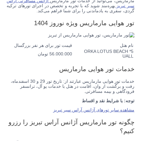
مارماریس، می‌توانید از خدمات تور مارماریس
آژانس مسافرتی آراس
سیر تبریز
بهره‌مند شوید که با تجربه و تخصص در اجرای تورهای ترکیه
گردی، سفری به یادماندنی را برای شما فراهم می‌کند.
تور هوایی مارماریس ویژه نوروز 1404
نام هتل
قیمت تور برای هر نفر بزرگسال
ORKA LOTUS BEACH *5
56.000.000 تومان
UALL
خدمات تور هوایی مارماریس
خدمات تور هوایی مارماریس عبارتند از: تاریخ تور 29 و 30 اسفندماه،
رفت و برگشت از وان، اقامت در هتل با خدمات یو آل، ترانسفر
فرودگاهی و بیمه مسافرتی.
توجه: با شرایط نقد و اقساط
مشاهده سایر تورهای آژانس آراس سیر تبریز
چگونه تور مارماریس آژانس آراس تبریز را رزرو
کنیم؟