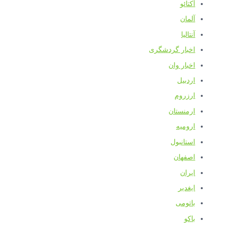
آکتائو
آلمان
آنتالیا
اخبار گردشگری
اخبار وان
اردبیل
ارزروم
ارمنستان
ارومیه
استانبول
اصفهان
ایران
ایغدیر
باتومی
باکو