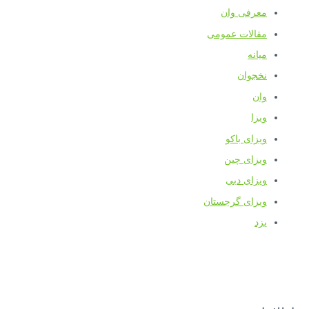
معرفی وان
مقالات عمومی
میانه
نخجوان
وان
ویزا
ویزای باکو
ویزای چین
ویزای دبی
ویزای گرجستان
یزد