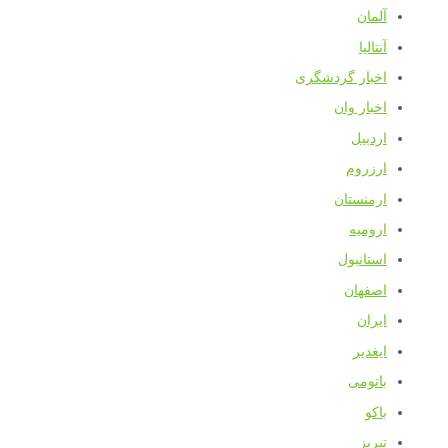
آلمان
آنتالیا
اخبار گردشگری
اخبار وان
اردبیل
ارزروم
ارمنستان
ارومیه
استانبول
اصفهان
ایران
ایغدیر
باتومی
باکو
تبریز