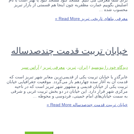
برای شما معرفی می کنیم. مسجد کبود مسجد کبود یا بهتر است با نام
اصلیش بگوییم عمارت مظفریه چون اینجا هم قسمتی از بازار تبریز
محسوب شده …
معرفی بناهای تاریخی تبریز
Read More »
خیابان تربیت قدمت چندصدساله
دیدگاه‌ خود را بنویسید
/
ایران
،
تبریز
،
معرفی تبریز
/
آراس سیر
عابرگذر یا خیابان تربیت یکی از قدیمی‌ترین معابر شهر تبریز است که
قدمت آن به آغاز سده چهاردهم باز می‌گردد. موقعیت جغرافیایی خیابان
تربیت یکی از خیابان قدیمی و مشهور شهر تبریز است که در ناحیه
مرکزی شهر قرار دارد. این خیابان در دو بخش تربیت غربی و شرقی
به سمت خیابان‌های امام خمینی، فردوسی و محوطه …
خیابان تربیت قدمت چندصدساله
Read More »