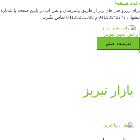
رفتن به محتوا
برای رزرو هتل های زیر از طریق پیامرسان واتس آپ در پایین صفحه یا شماره
تلفنهای 04133342777 و 04133251388 تماس بگیرید.
آراس سیر تبریز
فهرست اصلی
0
بازار تبریز