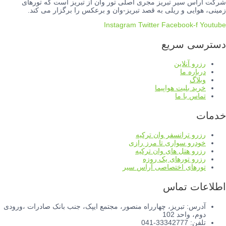
شرکت آراس سیر تبریز مجری اصلی تور وان از تبریز است که تورهای
زمینی، هوایی و ریلی به قصد تبریز-وان و برعکس را برگزار می کند.
Instagram
Twitter
Facebook-f
Youtube
دسترسی سریع
رزرو آنلاین
درباره ما
وبلاگ
خرید بلیت هواپیما
تماس با ما
خدمات
رزرو ترانسفر وان ترکیه
خودرو سواری تا مرز رازی
رزرو هتل های وان ترکیه
رزرو تورهای یک روزه
تورهای اختصاصی آراس سیر
اطلاعات تماس
آدرس: تبریز، چهارراه منصور، مجتمع ایپک، جنب بانک صادرات ،ورودی
دوم، واحد 102
تلفن: 33342777-041