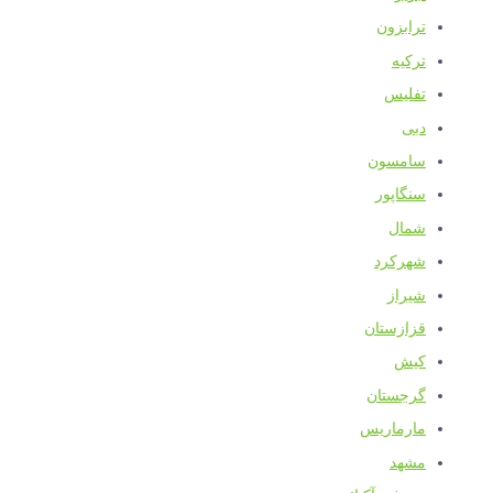
ترابزون
ترکیه
تفلیس
دبی
سامسون
سنگاپور
شمال
شهرکرد
شیراز
قزازستان
کیش
گرجستان
مارماریس
مشهد