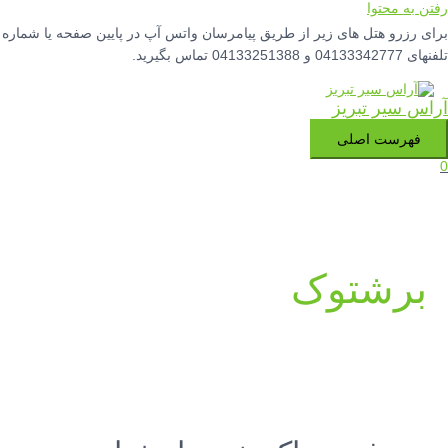
رفتن به محتوا
برای رزرو هتل های زیر از طریق پیامرسان واتس آپ در پایین صفحه یا شماره
تلفنهای 04133342777 و 04133251388 تماس بگیرید.
آراس سیر تبریز
فهرست اصلی
0
برشتوک