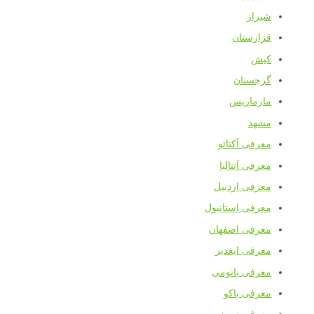
شیراز
قزازستان
کیش
گرجستان
مارماریس
مشهد
معرفی آکتائو
معرفی آنتالیا
معرفی اردبیل
معرفی استانبول
معرفی اصفهان
معرفی ایغدیر
معرفی باتومی
معرفی باکو