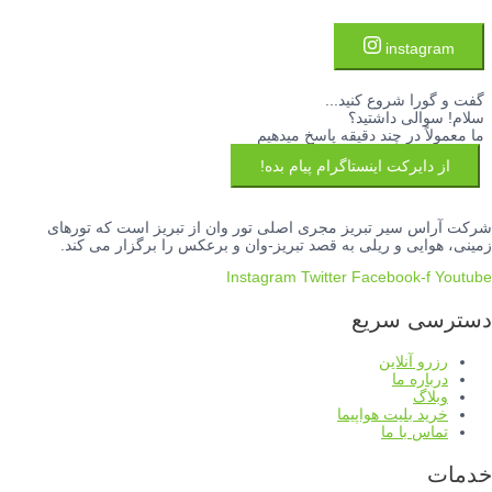
instagram
گفت و گورا شروع کنید...
سلام! سوالی داشتید؟
ما معمولاً در چند دقیقه پاسخ میدهیم
از دایرکت اینستاگرام پیام بده!
شرکت آراس سیر تبریز مجری اصلی تور وان از تبریز است که تورهای
زمینی، هوایی و ریلی به قصد تبریز-وان و برعکس را برگزار می کند.
Instagram
Twitter
Facebook-f
Youtube
دسترسی سریع
رزرو آنلاین
درباره ما
وبلاگ
خرید بلیت هواپیما
تماس با ما
خدمات