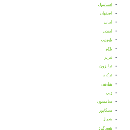
استانبول
اصفهان
ایران
ایغدیر
باتومی
باکو
تبریز
ترابزون
ترکیه
تفلیس
دبی
سامسون
سنگاپور
شمال
شهرکرد