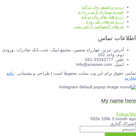
رزرو ترانسفر وان ترکیه
خودرو سواری تا مرز رازی
رزرو هتل های وان ترکیه
رزرو تورهای یک روزه
تورهای اختصاصی آراس سیر
اطلاعات تماس
آدرس: تبریز، چهارراه منصور، مجتمع ایپک، جنب بانک صادرات ،ورودی
دوم، واحد 102
تلفن: 33342777-041
ایمیل: Info@arasseir.com
تمامی حقوق برای این وب سایت محفوظ است | طراحی و پشتیبانی :
داده
تجارت
My name here
Follow Me
502k
100k
3 month ago
اشتراک گذاری
اسکرول به بالا