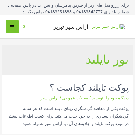
فتن
برای رزرو هتل های زیر از طریق پیامرسان واتس آپ در پایین صفحه یا
ه
شماره تلفنهای 04133342777 و 04133251388 تماس بگیرید.
حتوا
فهرس
آراس سیر تبریز
0
اصلی
تور تایلند
پوکت تایلند کجاست ؟
دیدگاه‌ خود را بنویسید
/
مقالات عمومی
/
آراس سیر
پوکت یکی از مقاصد گردشگری زیبای تابلند است که هر ساله
گردشگران بسیاری را به خود جذب می‌کند. برای کسب اطلاعات بیشتر
در مورد پوکت تایلند و جاذبه‌های آن، با آراس سیر همراه شوید.