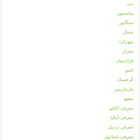
دبی
سامسون
سنگاپور
شمال
شهرکرد
شیراز
قزازستان
کیش
گرجستان
مارماریس
مشهد
معرفی آکتائو
معرفی آنتالیا
معرفی اردبیل
معرفی استانبول