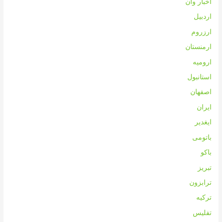
اخبار وان
اردبیل
ارزروم
ارمنستان
ارومیه
استانبول
اصفهان
ایران
ایغدیر
باتومی
باکو
تبریز
ترابزون
ترکیه
تفلیس