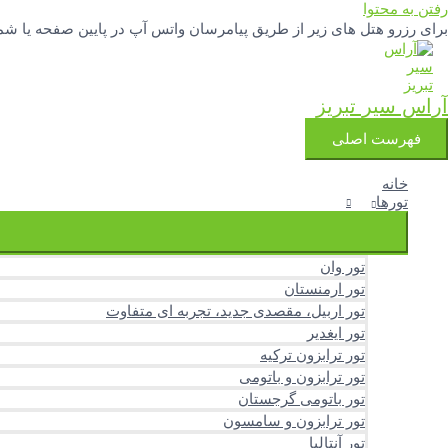
رفتن به محتوا
برای رزرو هتل های زیر از طریق پیامرسان واتس آپ در پایین صفحه یا شماره تلفنهای 04133342777 و 3251388
آراس سیر تبریز
فهرست اصلی
خانه
تورها
تور وان
تور ارمنستان
تور اربیل، مقصدی جدید، تجربه ای متفاوت
تور ایغدیر
تور ترابزون ترکیه
تور ترابزون و باتومی
تور باتومی گرجستان
تور ترابزون و سامسون
تور آنتالیا