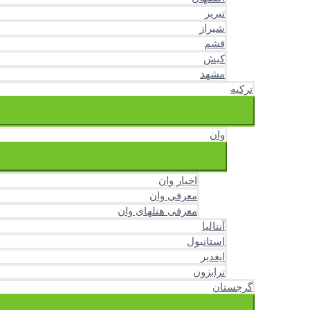
تبریز
شیراز
قشم
کیش
مشهد
ترکیه
وان
اخبار وان
معرفی وان
معرفی هتلهای وان
آنتالیا
استانبول
ایغدیر
ترابزون
گرجستان