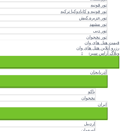
تور قونیه
تور قونیه و کاپادوکیا ترکیه
تور جزیره کیش
تور مشهد
تور دبی
تور نخجوان
قیمت هتل های وان
رزرو آنلاین هتل های وان
وبلاگ آراس سیر
آذربایجان
باکو
نخجوان
ایران
اردبیل
اصفهان