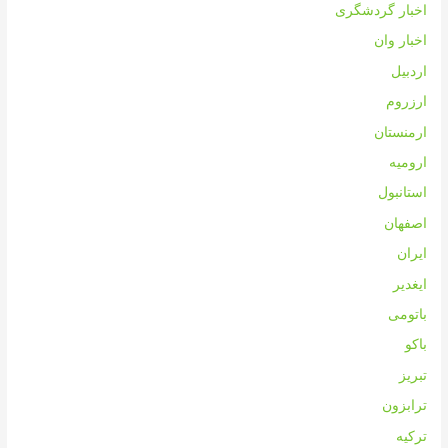
اخبار گردشگری
اخبار وان
اردبیل
ارزروم
ارمنستان
ارومیه
استانبول
اصفهان
ایران
ایغدیر
باتومی
باکو
تبریز
ترابزون
ترکیه