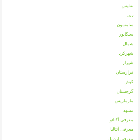
تفلیس
دبی
سامسون
سنگاپور
شمال
شهرکرد
شیراز
قزازستان
کیش
گرجستان
مارماریس
مشهد
معرفی آکتائو
معرفی آنتالیا
معرفی اردبیل