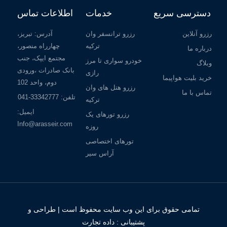
دسترسی سریع
خدمات
اطلاعات تماس
رزرو آنلاین
رزرو ترانسفر وان
آدرس: تبریز،
ترکیه
چهارراه منصور،
درباره ما
مجتمع ایپک، جنب
خودرو سواری تا مرز
وبلاگ
بانک صادرات ،ورودی
رازی
خرید بلیت هواپیما
دوم، واحد 102
رزرو هتل های وان
تماس با ما
تلفن: 33342777-041
ترکیه
ایمیل:
رزرو تورهای یک
Info@arasseir.com
روزه
تورهای اختصاصی
آراس سیر
تمامی حقوق برای این وب سایت محفوظ است | طراحی و
پشتیبانی :
داده تجارت