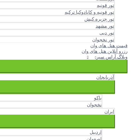
تور قونیه
تور قونیه و کاپادوکیا ترکیه
تور جزیره کیش
تور مشهد
تور دبی
تور نخجوان
قیمت هتل های وان
رزرو آنلاین هتل های وان
وبلاگ آراس سیر
آذربایجان
باکو
نخجوان
ایران
اردبیل
اصفهان