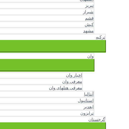
تبریز
شیراز
قشم
کیش
مشهد
ترکیه
وان
اخبار وان
معرفی وان
معرفی هتلهای وان
آنتالیا
استانبول
ایغدیر
ترابزون
گرجستان