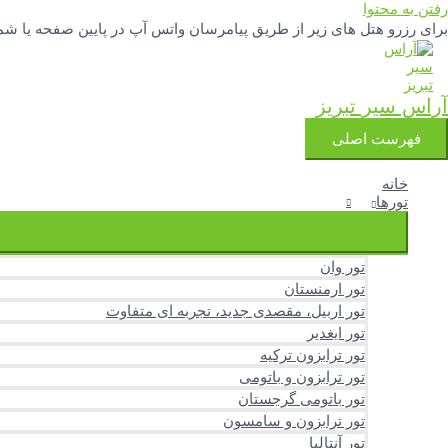
رفتن به محتوا
برای رزرو هتل های زیر از طریق پیامرسان واتس آپ در پایین صفحه یا شماره تلفنهای 04133342777 و 3251388
آراس سیر تبریز
فهرست اصلی
خانه
تورها
تور وان
تور ارمنستان
تور اربیل، مقصدی جدید، تجربه ای متفاوت
تور ایغدیر
تور ترابزون ترکیه
تور ترابزون و باتومی
تور باتومی گرجستان
تور ترابزون و سامسون
تور آنتالیا