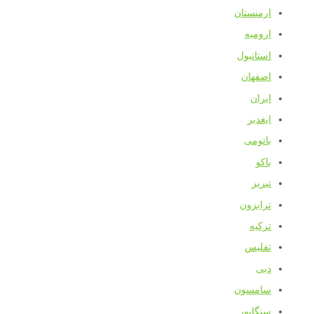
ارمنستان
ارومیه
استانبول
اصفهان
ایران
ایغدیر
باتومی
باکو
تبریز
ترابزون
ترکیه
تفلیس
دبی
سامسون
سنگاپور