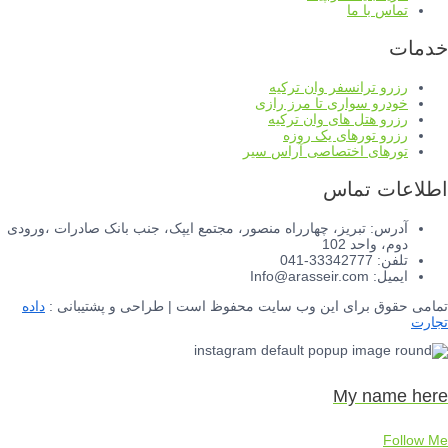
تماس با ما
خدمات
رزرو ترانسفر وان ترکیه
خودرو سواری تا مرز رازی
رزرو هتل های وان ترکیه
رزرو تورهای یک روزه
تورهای اختصاصی آراس سیر
اطلاعات تماس
آدرس: تبریز، چهارراه منصور، مجتمع ایپک، جنب بانک صادرات ،ورودی
دوم، واحد 102
تلفن: 33342777-041
ایمیل: Info@arasseir.com
تمامی حقوق برای این وب سایت محفوظ است | طراحی و پشتیبانی :
داده
تجارت
My name here
Follow Me