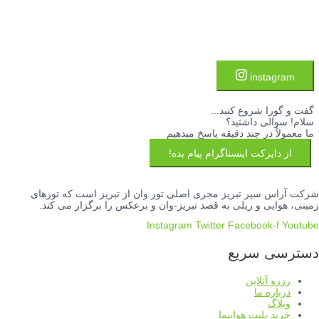
instagram
گفت و گورا شروع کنید...
سلام! سوالی داشتید؟
ما معمولاً در چند دقیقه پاسخ میدهیم
از دایرکت اینستاگرام پیام بده!
شرکت آراس سیر تبریز مجری اصلی تور وان از تبریز است که تورهای
زمینی، هوایی و ریلی به قصد تبریز-وان و برعکس را برگزار می کند.
Instagram
Twitter
Facebook-f
Youtube
دسترسی سریع
رزرو آنلاین
درباره ما
وبلاگ
خرید بلیت هواپیما