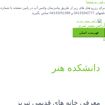
رفتن به محتوا
برای رزرو هتل های زیر از طریق پیامرسان واتس آپ در پایین صفحه یا شماره
تلفنهای 04133342777 و 04133251388 تماس بگیرید.
آراس سیر تبریز
فهرست اصلی
0
دانشکده هنر
معرفی خانه های قدیمی تبریز