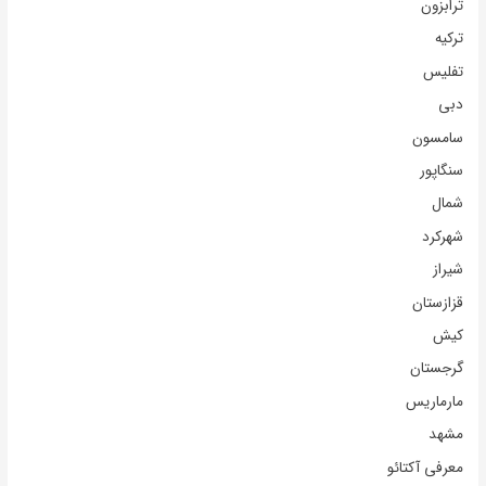
ترابزون
ترکیه
تفلیس
دبی
سامسون
سنگاپور
شمال
شهرکرد
شیراز
قزازستان
کیش
گرجستان
مارماریس
مشهد
معرفی آکتائو