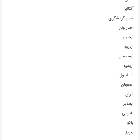
آنتالیا
اخبار گردشگری
اخبار وان
اردبیل
ارزروم
ارمنستان
ارومیه
استانبول
اصفهان
ایران
ایغدیر
باتومی
باکو
تبریز