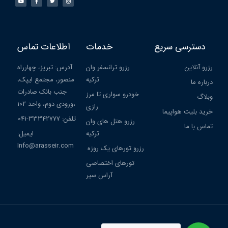
دسترسی سریع
خدمات
اطلاعات تماس
رزرو آنلاین
رزرو ترانسفر وان
آدرس: تبریز، چهارراه
ترکیه
منصور، مجتمع ایپک،
درباره ما
جنب بانک صادرات
خودرو سواری تا مرز
وبلاگ
،ورودی دوم، واحد 102
رازی
خرید بلیت هواپیما
تلفن: 33342777-041
رزرو هتل های وان
تماس با ما
ترکیه
ایمیل:
Info@arasseir.com
رزرو تورهای یک روزه
تورهای اختصاصی
آراس سیر