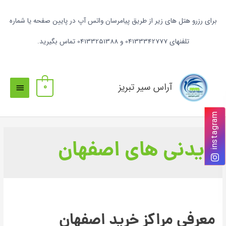
برای رزرو هتل های زیر از طریق پیامرسان واتس آپ در پایین صفحه یا شماره
تلفنهای 04133342777 و 04133251388 تماس بگیرید.
آراس سیر تبریز
0
instagram
دیدنی های اصفهان
معرفی مراکز خرید اصفهان