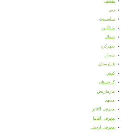
تفلیس
دبی
سامسون
سنگاپور
شمال
شهرکرد
شیراز
قزازستان
کیش
گرجستان
مارماریس
مشهد
معرفی آکتائو
معرفی آنتالیا
معرفی اردبیل