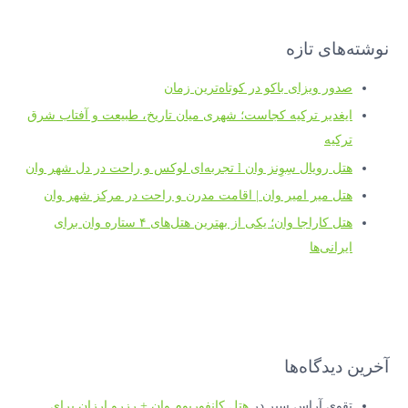
نوشته‌های تازه
صدور ویزای باکو در کوتاه‌ترین زمان
ایغدیر ترکیه کجاست؛ شهری میان تاریخ، طبیعت و آفتاب شرق
ترکیه
هتل رویال سِوِنز وان l تجربه‌ای لوکس و راحت در دل شهر وان
هتل میر امیر وان | اقامت مدرن و راحت در مرکز شهر وان
هتل کاراجا وان؛ یکی از بهترین هتل‌های ۴ ستاره وان برای
ایرانی‌ها
آخرین دیدگاه‌ها
تقوی آراس سیر
در
هتل کانفوریوم وان + رزرو ارزان برای