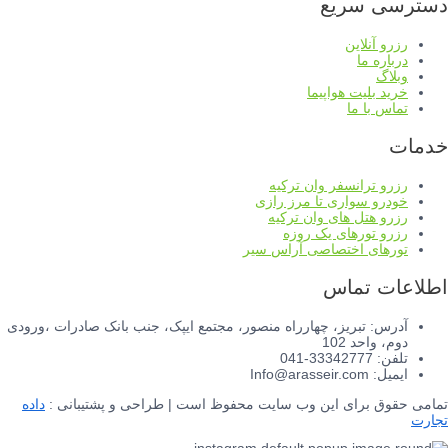
دسترسی سریع
رزرو آنلاین
درباره ما
وبلاگ
خرید بلیت هواپیما
تماس با ما
خدمات
رزرو ترانسفر وان ترکیه
خودرو سواری تا مرز رازی
رزرو هتل های وان ترکیه
رزرو تورهای یک روزه
تورهای اختصاصی آراس سیر
اطلاعات تماس
آدرس: تبریز، چهارراه منصور، مجتمع ایپک، جنب بانک صادرات ،ورودی
دوم، واحد 102
تلفن: 33342777-041
ایمیل: Info@arasseir.com
تمامی حقوق برای این وب سایت محفوظ است | طراحی و پشتیبانی :
داده
تجارت