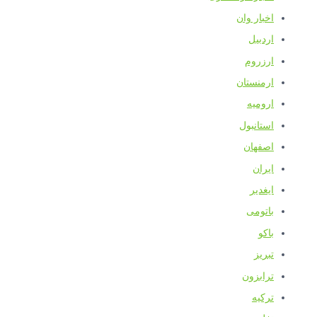
اخبار وان
اردبیل
ارزروم
ارمنستان
ارومیه
استانبول
اصفهان
ایران
ایغدیر
باتومی
باکو
تبریز
ترابزون
ترکیه