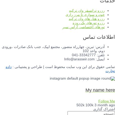
خدمات
رزرو ترانسفر وان ترکیه
خودرو سواری تا مرز رازی
رزرو هتل های وان ترکیه
رزرو تورهای یک روزه
تورهای اختصاصی آراس سیر
اطلاعات تماس
آدرس: تبریز، چهارراه منصور، مجتمع ایپک، جنب بانک صادرات ،ورودی
دوم، واحد 102
تلفن: 33342777-041
ایمیل: Info@arasseir.com
تمامی حقوق برای این وب سایت محفوظ است | طراحی و پشتیبانی :
داده
تجارت
My name here
Follow Me
502k
100k
3 month ago
اشتراک گذاری