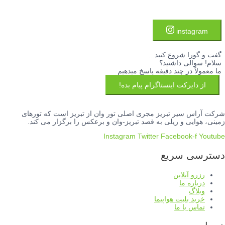
instagram
گفت و گورا شروع کنید...
سلام! سوالی داشتید؟
ما معمولاً در چند دقیقه پاسخ میدهیم
از دایرکت اینستاگرام پیام بده!
شرکت آراس سیر تبریز مجری اصلی تور وان از تبریز است که تورهای
زمینی، هوایی و ریلی به قصد تبریز-وان و برعکس را برگزار می کند.
Instagram
Twitter
Facebook-f
Youtube
دسترسی سریع
رزرو آنلاین
درباره ما
وبلاگ
خرید بلیت هواپیما
تماس با ما