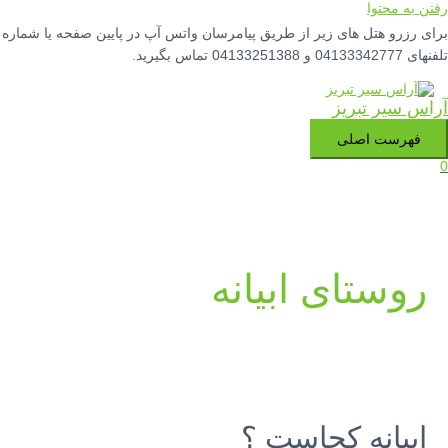
رفتن به محتوا
برای رزرو هتل های زیر از طریق پیامرسان واتس آپ در پایین صفحه یا شماره
تلفنهای 04133342777 و 04133251388 تماس بگیرید.
آراس سیر تبریز
فهرست اصلی
0
روستای ابیانه
ابیانه کجاست ؟