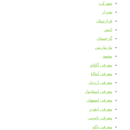
شهرکرد
شیراز
قزازستان
کیش
گرجستان
مارماریس
مشهد
معرفی آکتائو
معرفی آنتالیا
معرفی اردبیل
معرفی استانبول
معرفی اصفهان
معرفی ایغدیر
معرفی باتومی
معرفی باکو