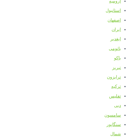
ارومیه
استانبول
اصفهان
ایران
ایغدیر
باتومی
باکو
تبریز
ترابزون
ترکیه
تفلیس
دبی
سامسون
سنگاپور
شمال