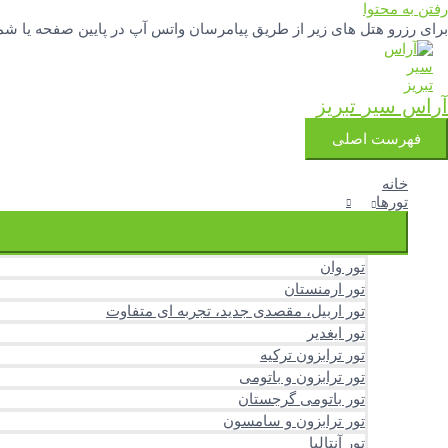
رفتن به محتوا
برای رزرو هتل های زیر از طریق پیامرسان واتس آپ در پایین صفحه یا شماره تلفنهای 04133342777 و 3251388
آراس سیر تبریز
فهرست اصلی
خانه
تورها
تور وان
تور ارمنستان
تور اربیل، مقصدی جدید، تجربه ای متفاوت
تور ایغدیر
تور ترابزون ترکیه
تور ترابزون و باتومی
تور باتومی گرجستان
تور ترابزون و سامسون
تور آنتالیا