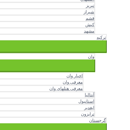
تبریز
شیراز
قشم
کیش
مشهد
ترکیه
وان
اخبار وان
معرفی وان
معرفی هتلهای وان
آنتالیا
استانبول
ایغدیر
ترابزون
گرجستان