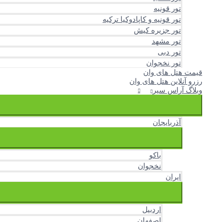
تور قونیه
تور قونیه و کاپادوکیا ترکیه
تور جزیره کیش
تور مشهد
تور دبی
تور نخجوان
قیمت هتل های وان
رزرو آنلاین هتل های وان
وبلاگ آراس سیر
آذربایجان
باکو
نخجوان
ایران
اردبیل
اصفهان