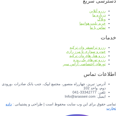
دسترسی سریع
رزرو آنلاین
درباره ما
وبلاگ
خرید بلیت هواپیما
تماس با ما
خدمات
رزرو ترانسفر وان ترکیه
خودرو سواری تا مرز رازی
رزرو هتل های وان ترکیه
رزرو تورهای یک روزه
تورهای اختصاصی آراس سیر
اطلاعات تماس
آدرس: تبریز، چهارراه منصور، مجتمع ایپک، جنب بانک صادرات ،ورودی
دوم، واحد 102
تلفن: 33342777-041
ایمیل: Info@arasseir.com
تمامی حقوق برای این وب سایت محفوظ است | طراحی و پشتیبانی :
داده
تجارت