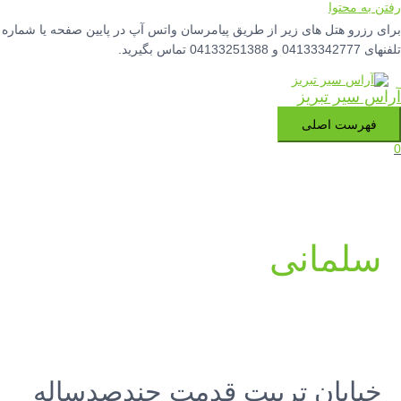
رفتن به محتوا
برای رزرو هتل های زیر از طریق پیامرسان واتس آپ در پایین صفحه یا شماره
تلفنهای 04133342777 و 04133251388 تماس بگیرید.
آراس سیر تبریز
فهرست اصلی
0
سلمانی
خیابان تربیت قدمت چندصدساله