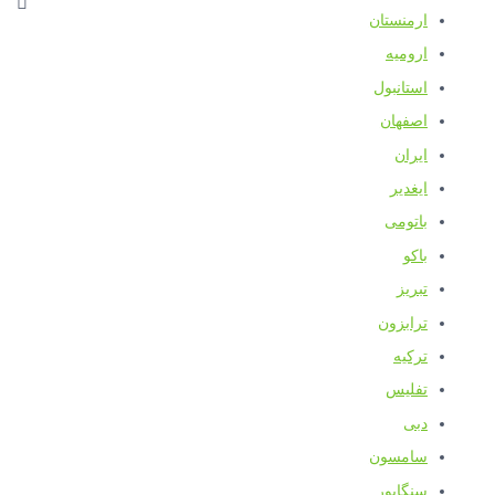
ارمنستان
ارومیه
استانبول
اصفهان
ایران
ایغدیر
باتومی
باکو
تبریز
ترابزون
ترکیه
تفلیس
دبی
سامسون
سنگاپور