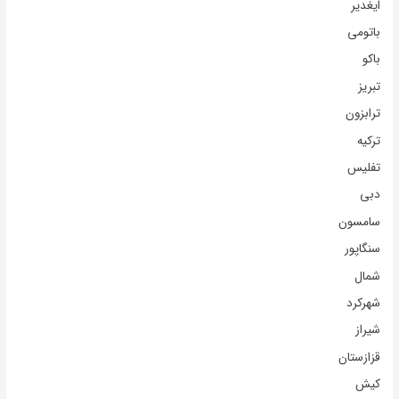
ایغدیر
باتومی
باکو
تبریز
ترابزون
ترکیه
تفلیس
دبی
سامسون
سنگاپور
شمال
شهرکرد
شیراز
قزازستان
کیش