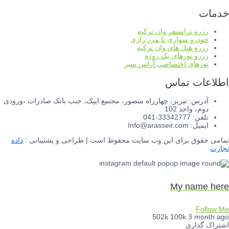
خدمات
رزرو ترانسفر وان ترکیه
خودرو سواری تا مرز رازی
رزرو هتل های وان ترکیه
رزرو تورهای یک روزه
تورهای اختصاصی آراس سیر
اطلاعات تماس
آدرس: تبریز، چهارراه منصور، مجتمع ایپک، جنب بانک صادرات ،ورودی
دوم، واحد 102
تلفن: 33342777-041
ایمیل: Info@arasseir.com
تمامی حقوق برای این وب سایت محفوظ است | طراحی و پشتیبانی :
داده
تجارت
My name here
Follow Me
502k
100k
3 month ago
اشتراک گذاری