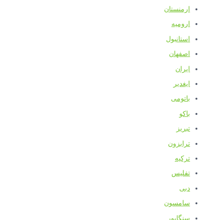
ارمنستان
ارومیه
استانبول
اصفهان
ایران
ایغدیر
باتومی
باکو
تبریز
ترابزون
ترکیه
تفلیس
دبی
سامسون
سنگاپور