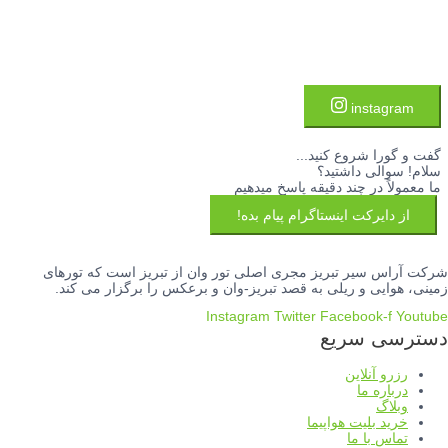
instagram
گفت و گورا شروع کنید...
سلام! سوالی داشتید؟
ما معمولاً در چند دقیقه پاسخ میدهیم
از دایرکت اینستاگرام پیام بده!
شرکت آراس سیر تبریز مجری اصلی تور وان از تبریز است که تورهای
زمینی، هوایی و ریلی به قصد تبریز-وان و برعکس را برگزار می کند.
Instagram
Twitter
Facebook-f
Youtube
دسترسی سریع
رزرو آنلاین
درباره ما
وبلاگ
خرید بلیت هواپیما
تماس با ما