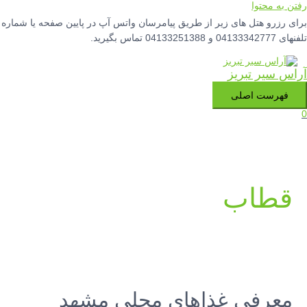
رفتن به محتوا
برای رزرو هتل های زیر از طریق پیامرسان واتس آپ در پایین صفحه یا شماره
تلفنهای 04133342777 و 04133251388 تماس بگیرید.
آراس سیر تبریز
فهرست اصلی
0
قطاب
معرفی غذاهای محلی مشهد