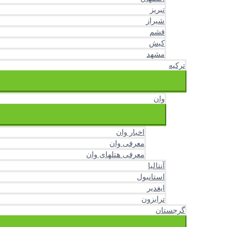
تبریز
شیراز
قشم
کیش
مشهد
ترکیه
وان
اخبار وان
معرفی وان
معرفی هتلهای وان
آنتالیا
استانبول
ایغدیر
ترابزون
گرجستان