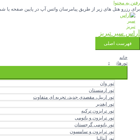
رفتن به محتوا
برای رزرو هتل های زیر از طریق پیامرسان واتس آپ در پایین صفحه یا شماره تلفنهای 04133342777 و 3251388
آراس سیر تبریز
فهرست اصلی
خانه
تورها
تور وان
تور ارمنستان
تور اربیل، مقصدی جدید، تجربه ای متفاوت
تور ایغدیر
تور ترابزون ترکیه
تور ترابزون و باتومی
تور باتومی گرجستان
تور ترابزون و سامسون
تور آنتالیا