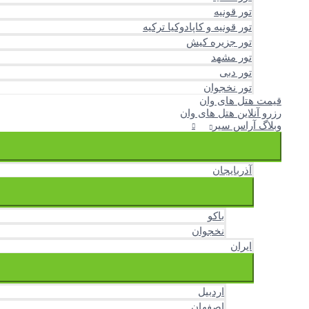
تور قونیه
تور قونیه و کاپادوکیا ترکیه
تور جزیره کیش
تور مشهد
تور دبی
تور نخجوان
قیمت هتل های وان
رزرو آنلاین هتل های وان
وبلاگ آراس سیر
آذربایجان
باکو
نخجوان
ایران
اردبیل
اصفهان