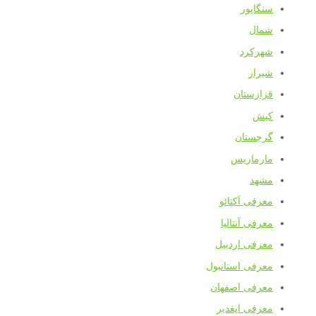
سنگاپور
شمال
شهرکرد
شیراز
قزازستان
کیش
گرجستان
مارماریس
مشهد
معرفی آکتائو
معرفی آنتالیا
معرفی اردبیل
معرفی استانبول
معرفی اصفهان
معرفی ایغدیر