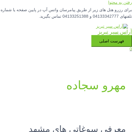
رفتن به محتوا
برای رزرو هتل های زیر از طریق پیامرسان واتس آپ در پایین صفحه یا شماره
تلفنهای 04133342777 و 04133251388 تماس بگیرید.
آراس سیر تبریز
فهرست اصلی
0
مهرو سجاده
معرفی سوغاتی های مشهد