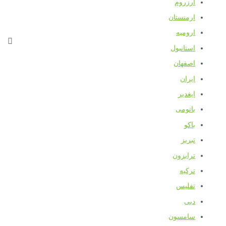
ارزروم
ارمنستان
ارومیه
استانبول
اصفهان
ایران
ایغدیر
باتومی
باکو
تبریز
ترابزون
ترکیه
تفلیس
دبی
سامسون