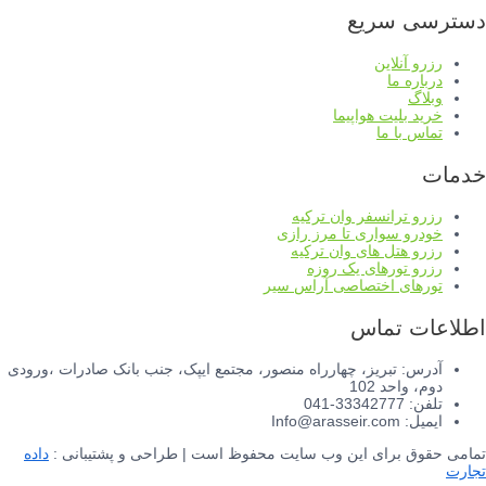
دسترسی سریع
رزرو آنلاین
درباره ما
وبلاگ
خرید بلیت هواپیما
تماس با ما
خدمات
رزرو ترانسفر وان ترکیه
خودرو سواری تا مرز رازی
رزرو هتل های وان ترکیه
رزرو تورهای یک روزه
تورهای اختصاصی آراس سیر
اطلاعات تماس
آدرس: تبریز، چهارراه منصور، مجتمع ایپک، جنب بانک صادرات ،ورودی
دوم، واحد 102
تلفن: 33342777-041
ایمیل: Info@arasseir.com
تمامی حقوق برای این وب سایت محفوظ است | طراحی و پشتیبانی :
داده
تجارت