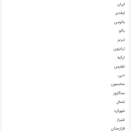
ایران
ایغدیر
باتومی
باکو
تبریز
ترابزون
ترکیه
تفلیس
دبی
سامسون
سنگاپور
شمال
شهرکرد
شیراز
قزازستان