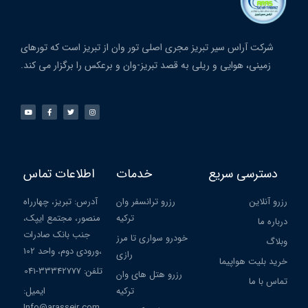
شرکت آراس سیر تبریز مجری اصلی تور وان از تبریز است که تورهای
زمینی، هوایی و ریلی به قصد تبریز-وان و برعکس را برگزار می کند.
دسترسی سریع
خدمات
اطلاعات تماس
رزرو آنلاین
رزرو ترانسفر وان
آدرس: تبریز، چهارراه
ترکیه
منصور، مجتمع ایپک،
درباره ما
جنب بانک صادرات
خودرو سواری تا مرز
وبلاگ
،ورودی دوم، واحد 102
رازی
خرید بلیت هواپیما
تلفن: 33342777-041
رزرو هتل های وان
تماس با ما
ترکیه
ایمیل:
Info@arasseir.com