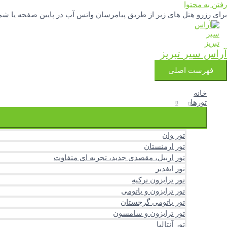
رفتن به محتوا
برای رزرو هتل های زیر از طریق پیامرسان واتس آپ در پایین صفحه یا شماره تلفنهای 04133342777 و 3251388
آراس سیر تبریز
فهرست اصلی
خانه
تورها
تور وان
تور ارمنستان
تور اربیل، مقصدی جدید، تجربه ای متفاوت
تور ایغدیر
تور ترابزون ترکیه
تور ترابزون و باتومی
تور باتومی گرجستان
تور ترابزون و سامسون
تور آنتالیا