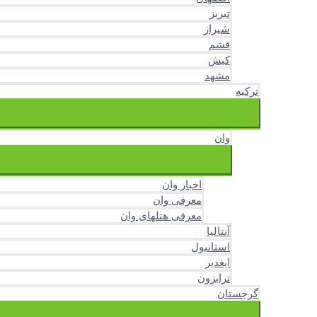
تبریز
شیراز
قشم
کیش
مشهد
ترکیه
وان
اخبار وان
معرفی وان
معرفی هتلهای وان
آنتالیا
استانبول
ایغدیر
ترابزون
گرجستان