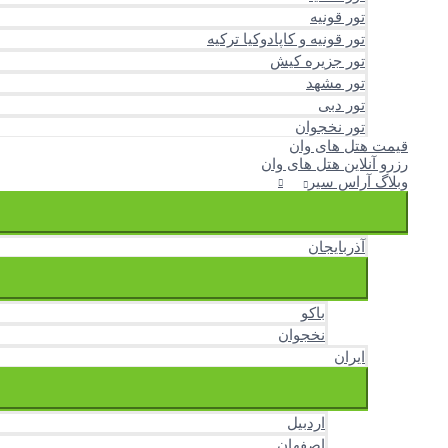
تور قونیه
تور قونیه و کاپادوکیا ترکیه
تور جزیره کیش
تور مشهد
تور دبی
تور نخجوان
قیمت هتل های وان
رزرو آنلاین هتل های وان
وبلاگ آراس سیر
آذربایجان
باکو
نخجوان
ایران
اردبیل
اصفهان