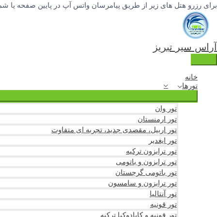
فتن
برای رزرو هتل های زیر از طریق پیامرسان واتس آپ در پایین صفحه یا شماره تلفنهای 04133342777 و 3251388
ه
حتوا
آراس سیر تبریز
فهرست
اصلی
خانه
تورها
تور وان
تور ارمنستان
تور اربیل، مقصدی جدید، تجربه ای متفاوت
تور ایغدیر
تور ترابزون ترکیه
تور ترابزون و باتومی
تور باتومی گرجستان
تور ترابزون و سامسون
تور آنتالیا
تور قونیه
تور قونیه و کاپادوکیا ترکیه