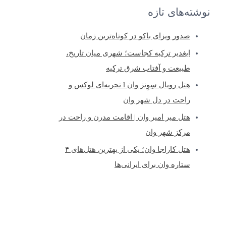
نوشته‌های تازه
ی
:
صدور ویزای باکو در کوتاه‌ترین زمان
ایغدیر ترکیه کجاست؛ شهری میان تاریخ،
طبیعت و آفتاب شرق ترکیه
هتل رویال سِوِنز وان l تجربه‌ای لوکس و
راحت در دل شهر وان
هتل میر امیر وان | اقامت مدرن و راحت در
مرکز شهر وان
هتل کاراجا وان؛ یکی از بهترین هتل‌های ۴
ستاره وان برای ایرانی‌ها