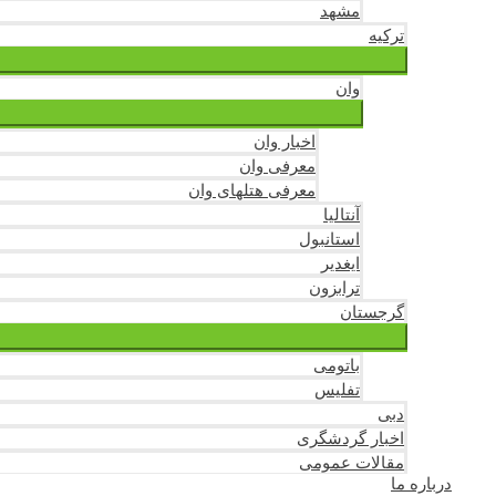
مشهد
ترکیه
وان
اخبار وان
معرفی وان
معرفی هتلهای وان
آنتالیا
استانبول
ایغدیر
ترابزون
گرجستان
باتومی
تفلیس
دبی
اخبار گردشگری
مقالات عمومی
درباره ما