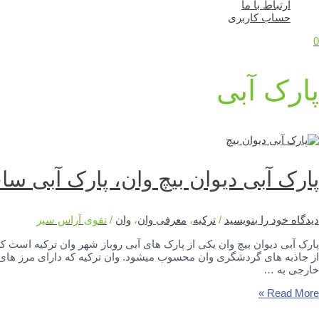
ارتباط با ما
حساب کاربری
0
پارک آبی
پارک آبی دیوان بیچ وان، پارک آبی ساح
دیدگاه‌ خود را بنویسید
/
ترکیه
،
معرفی وان
،
وان
/
تقوی آراس سیر
پارک آبی دیوان بیچ وان یکی از پارک های آبی روباز شهر وان ترکیه است
از جاذبه های گردشگری وان محسوب میشود. وان ترکیه که دارای مرز های 
خارجی به …
ارک
Read More »
بی
یوان