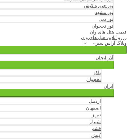
تور جزیره کیش
تور مشهد
تور دبی
تور نخجوان
قیمت هتل های وان
رزرو آنلاین هتل های وان
وبلاگ آراس سیر
آذربایجان
باکو
نخجوان
ایران
اردبیل
اصفهان
تبریز
شیراز
قشم
کیش