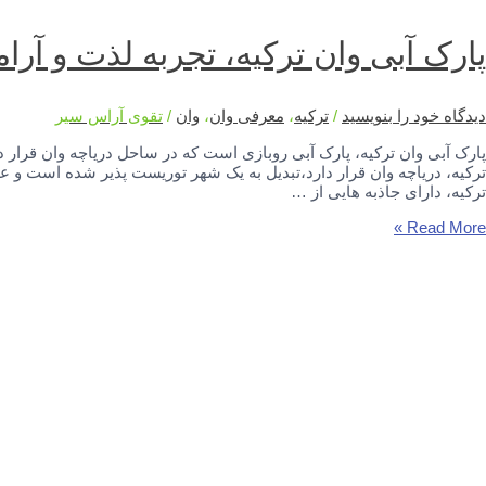
یچ
ان،
پارک آبی وان ترکیه، تجربه لذت و آر
ارک
بی
احلی
دیدگاه‌ خود را بنویسید
/
ترکیه
،
معرفی وان
،
وان
/
تقوی آراس سیر
وباز
پارک آبی وان ترکیه، پارک آبی روبازی است که در ساحل دریاچه وان قرار د
ان
ترکیه، دریاچه وان قرار دارد،تبدیل به یک شهر توریست پذیر شده است و ع
رکیه
ترکیه، دارای جاذبه هایی از …
ارک
Read More »
بی
ان
رکیه،
جربه
ذت
رامش
ر
احل
ریاچه
ان