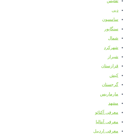
تفلیس
دبی
سامسون
سنگاپور
شمال
شهرکرد
شیراز
قزازستان
کیش
گرجستان
مارماریس
مشهد
معرفی آکتائو
معرفی آنتالیا
معرفی اردبیل