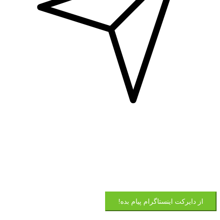
از دایرکت اینستاگرام پیام بده!