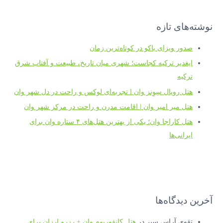
نوشته‌های تازه
صدور ویزای باکو در کوتاه‌ترین زمان
ایغدیر ترکیه کجاست؛ شهری میان تاریخ، طبیعت و آفتاب شرق
ترکیه
هتل رویال سِوِنز وان l تجربه‌ای لوکس و راحت در دل شهر وان
هتل میر امیر وان | اقامت مدرن و راحت در مرکز شهر وان
هتل کاراجا وان؛ یکی از بهترین هتل‌های ۴ ستاره وان برای
ایرانی‌ها
آخرین دیدگاه‌ها
تقوی آراس سیر
در
هتل کانفوریوم وان + رزرو ارزان برای