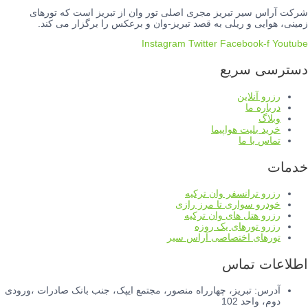
شرکت آراس سیر تبریز مجری اصلی تور وان از تبریز است که تورهای
زمینی، هوایی و ریلی به قصد تبریز-وان و برعکس را برگزار می کند.
Instagram
Twitter
Facebook-f
Youtube
دسترسی سریع
رزرو آنلاین
درباره ما
وبلاگ
خرید بلیت هواپیما
تماس با ما
خدمات
رزرو ترانسفر وان ترکیه
خودرو سواری تا مرز رازی
رزرو هتل های وان ترکیه
رزرو تورهای یک روزه
تورهای اختصاصی آراس سیر
اطلاعات تماس
آدرس: تبریز، چهارراه منصور، مجتمع ایپک، جنب بانک صادرات ،ورودی
دوم، واحد 102