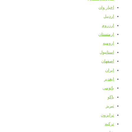
اخبار وان
اردبیل
ارزروم
ارمنستان
ارومیه
استانبول
اصفهان
ایران
ایغدیر
باتومی
باکو
تبریز
ترابزون
ترکیه