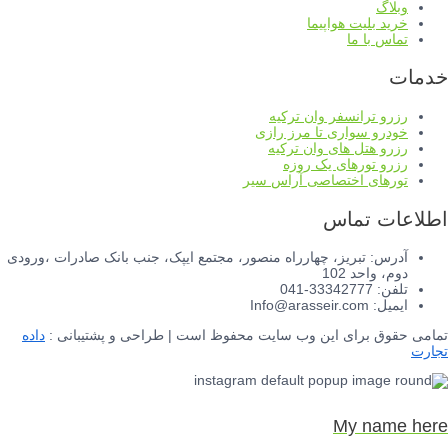
وبلاگ
خرید بلیت هواپیما
تماس با ما
خدمات
رزرو ترانسفر وان ترکیه
خودرو سواری تا مرز رازی
رزرو هتل های وان ترکیه
رزرو تورهای یک روزه
تورهای اختصاصی آراس سیر
اطلاعات تماس
آدرس: تبریز، چهارراه منصور، مجتمع ایپک، جنب بانک صادرات ،ورودی
دوم، واحد 102
تلفن: 33342777-041
ایمیل: Info@arasseir.com
تمامی حقوق برای این وب سایت محفوظ است | طراحی و پشتیبانی :
داده
تجارت
My name here