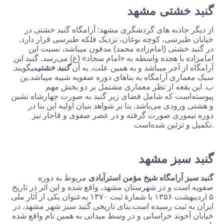
گنبد خشتی مشهد
از دیگر جاذبه های گردشگری مشهد: آرامگاه گنبد خشتی در
خیابان طبرسی، کوچه نوغان، نزدیک فلکه طبرسی قرار دارد.
در گنبد خشتی (امام‌زاده محمد) مدفون میباشد، نسبت این
امامزاده با هجده واسطه به «امام سجاد» (ع) می‌رسد. گنبد این
آرامگاه از آجر میباشد و به همین علت، به آن
گنبد خشتی
میگویند.
سبک معماری آرامگاه به بناهای دوره صفویه شبیه میباشد.ین
ب. این بقعه از نظر معماری مشتمل بر دو بخش مهم
پیوسته‌است که شامل فضای زیر گنبد به صورت چهارشاه نشین
و هشتی ورودی می‌باشد. بنا بر شواهد بنیان اولیه این بنا در
دوره تیموری صورت گرفته و در عصر صفوی و قاجار نیز
تکمیل و تزئین شده‌است.
گنبد سبز مشهد
گنبد سبز
آرامگاه شیخ مؤمن استرآبادی
مربوط به دوره
صفویه است و در شهرستان مشهد، واقع شده و این اثر در تاریخ
۵ اردیبهشت ۱۳۵۶ با شمارهٔ ثبت ۱۳۷۰ به‌عنوان یکی از آثار ملی
ایران به ثبت رسیده است.بنای تاریخی گنبد سبز شهر مشهد، در
خیابان آخوند خراسانی و در وسط میدانی به همین نام واقع شده