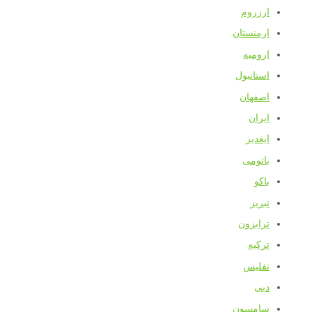
ارزروم
ارمنستان
ارومیه
استانبول
اصفهان
ایران
ایغدیر
باتومی
باکو
تبریز
ترابزون
ترکیه
تفلیس
دبی
سامسون