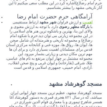
حرم امام رضا(ع)اشاره کرد.در این مطلب سعی میکنیم تا این
آثار تاریخی مشهد را بیشتر بشناسیم.
آرامگاهی حرم حضرت امام رضا
اهمیت
و ارزش فراوان
شهر مشهد
ارتباط مستقیمی
با
بارگاه مطهر رضوی
دارد. با توجه به ارزش معنوی و
والای این بنا، بهترین و باشکوه ترین هنر های اسلامی را
در این مجموعه زیارتی می توان دید.حرم با شکوه امام
رضا(ع) و مجموعه تاریخی و هنرمندانه آن شامل صحن
ها، ایوان ها، رواق ها، موزه غنی و کتابخانه مرکزی آستان
قدس برای مسلمانان اهمیت بسیاری دارد و برای آن ها
مهم ترین مکان دیدنی و زیارتی بشمار میرود. این
مجموعه مشتمل بر چهار ایوان مرتفع به نام های عباسی،
طلا، شرقی (نقارخانه) و ایوان غربی و پنج صحن انقلاب،
آزادی، امام خمینی، جمهوری اسلامی و قدس است.
مسجد گوهرشاد مشهد
مسجد گوهرشاد مشهد، عظیم ترین مسجد چهار ایوانی ایران
میباشد، که در سال ۸۲۱ هجری قمری به دستور گوهرشاد آغا
همسر شاهرخ تیموری و با معماری قوام الدین شیرازی در
مجموعه حرم امام رضا (ع) بنا گشته است. (از دیگر جلوه های