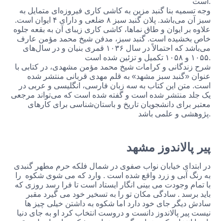
است.
وجه تسمیه بنا گنبد مزین به کاشی کاری فیروزه‌ای متمایل به
سبز آن می‌باشد. پلان گنبد سبز ۸ ضلعی و دارای ۴ ایوان است.
علاوه بر ایوان و طاق نماها، کاشی کاری زیبای آن به بقعه جلوه
خاص بخشیده است. گنبد سبز، مدفن شیخ محمد مؤمن عارف
می‌باشد که احتمالاً در سال ۱۰۳۶ قمری بنیان و در سال‌های
۱۰۵۵ و ۱۰۵۸ تکمیل و تزئین شده است.
شرح زندگانی و کرامات شیخ محمد مؤمن مشهدی، در کتابی با
عنوان «گنبد سبز مشهد» به قلم مهدی قربانی منتشر شده
است. متن این کتاب به سه زبان فارسی، انگلیسی و عربی در
یک جلد منتشر شده است و گفته شده است که می‌تواند مرجعی
معتبر برای دانشجویان تاریخ و باستان‌شناسی برای کارهای
پژوهشی و علمی باشد.
پیر پالاندوز مشهد
در ابتدای خیابان نواب صفوی در شمال فلکه حرم مطهر گنبدی
به رنگ آبی و زرد واقع شده است . وارد که می شوی شکوه را
با تمام وجودت می بینی انگار ایستاد است تا فرا رسد روزی که
باید برسد . سادگی مکان تو را به تسخیر خود می گیرد مقبر
سادش دیگر جای خود دارد اما شکوه به داشتن خیلی چیز ها
نیست پیر پالاندوز دانست و دروست انتخاب کرد او به جای دنیا