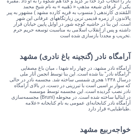
یار را انتخاب کرد خدا بر گزید و خدا هم شکوه را به او داد .مقبره
یکى از عُرفاى شیعه مذهبِ « ذَهَبیه » به نام شیخ محمد
المُقتدى کارندهى ( منسوب به قریه کارده مشهد ) مشهور به پیر
پالاندوز، از زمره قدیمى ترین زیارتگاههاى عرفانى این شهر
است. این بنا در حاشیه کوچه شور در اوایل پایین خیابان قرار
داشته و پس از انقلاب اسلامى به مناسبت توسعه حریم حرم
تخریب و مجدداً بازسازى شده است.
آرامگاه نادر (گنجینه باغ نادری) مشهد
آرامگاه نادر مشهد، در چهار راه شهدا ، میان باغ مصفایی
“آرامگاه نادر” بنا شده است. این بنا توسط انجمن آثار ملی
درسال ۱۳۳۸ هجری شمسی ساخته شد. مجسمه نادر در حالی
که سوار بر اسبی است با تبرزینی در دست، در بالای آرامگاه
نادر نصب گردیده است. این مجسمه توسط موسسه
مجسمه‌سازی (Bruni) در ایتالیا ساخته شده است. در محوطه
آرامگاه نادر کتابخانه‌ای عمومی به نام کتابخانه «علامه
طباطبایی» قرار دارد.
خواجه‌ربیع مشهد