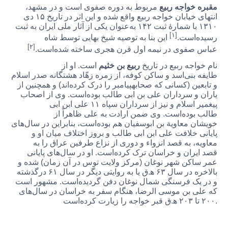
مقبره خواجه ربیع
مربوط به دوره صفوی است و در مشهد،
انتهای خیابان خواجه ربیع واقع شده و این اثر در تاریخ ۱۵ دی
۱۳۱۰ با شمارهٔ ثبت ۱۴۲ به‌عنوان یکی از آثار ملی ایران به ثبت
[۱]
رسیده‌است.
این بنا به توصیه شیخ بهایی توسط شاه
[۲]
عباس صفوی در نیمه اول قرن هجری ساخته شده‌است.
نام خواجه ربیع در تاریخ
ربیع بن خثیم
است. او از
طایفه بنی‌اسد و ساکن کوفه، از زمره زهّاد هشتگانه صدر اسلام
و تابعین (کسانی که صحابهپیامبر را درک کرده‌اند) و همچنین از
یاران و سرداران علی بن ابی طالب بوده‌است. وی از اصحاب
پیغمیر اسلام و نیز از سرداران سپاه ۱۱ علی ابن ابی
طالب بوده‌است. وی ضمن ارادت به علی ظاهراً از
خویشان معاویة بن ابوسفیان هم بوده‌است، بنابراین در سال‌های
پایانی خلافت علی ابن ابی طالب و بروز اختلاف میان او و
معاویه، به قصد انزواء و دوری از نزاع طرفین عراق را به
قصد ایران و خراسان ترک کرده‌است. او در سال‌های پایانی
عمر ساکن شهر نوغان (مرکز ولایت توس در آن زمان) شده و
بالاخره در سال ۶۳ ه‍.ق یا به روایتی دیگر در سال ۶۱ درگذشته
و در یک فرسنگی شمال نوغان دفن گردیده‌است. مشهور است
که علی بن موسی الرضا، هنگام سفر به خراسان در سال‌های
۲۰۰ تا ۲۰۳ ه‍.ق قبر خواجه را زیارت کرده‌است.