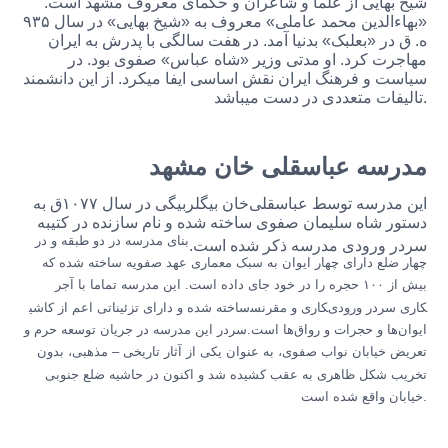
شیخ بهایی از علما و شاعران و حکمای معروف مشهد است.
«بهاءالدین محمد عاملی» معروف به «شیخ بهایی» در سال ۹۳۵
ه. ق در «بعلبک» بدنیا آمد. در هفت سالگی با پدرش به ایران
مهاجرت کرد. او مدتی وزیر «شاه عباس» صفوی بود. در
سیاست و فرهنگ ایران نقش اساسی ایفا میکرد. از این دانشمند
تالیفات متعددی در دست میباشد.
مدرسه عباسقلی خان مشهد
این مدرسه توسط عباسقلی‌خان بیگلربیگی در سال ۱۰۷۷ق به
دستور شاه سلیمان صفوی ساخته شده و نام سازنده در کتیبه
بنای مدرسه در دو طبقه و در
سردر ورودی مدرسه ذکر شده است.
چهار ضلع دارای چهار ایوان به سبک معماری عهد صفویه ساخته شده که
بیش از ۱۰۰ حجره را در خود جای داده است. این مدرسه تماما با آجر
ساخته شده و دارای تزئیناتی اعم از کاشی‎کاری‌ و مقرنس‎کاری‌ سردر ورودی
ایوان‌ها و حجرات و رواق‌ها است.
ﺳﺮدر اﯾﻦ ﻣﺪرﺳﻪ در ﺟﺮﯾﺎن ﺗﻮﺳﻌﻪ حرم و
ﺗﻌﺮﯾﺾ ﺧﯿﺎﺑﺎن ﻧﻮاب ﺻﻔﻮی، ﺑﻪ ﻋﻨﻮان ﯾﮑﯽ از آﺛﺎر ﺗﺎرﯾﺨﯽ – ﻣﺬﻫﺒﯽ، ﺑﺪون
ﺗﺨﺮﯾﺐ ﺷﮑﻞ ﻇﺎﻫﺮی ﺑﻪ ﻋﻘﺐ ﮐﺸﯿﺪه ﺷﺪ و اﮐﻨﻮن در ﺣﺎﺷﯿﻪ ﺿﻠﻊ جنوبی
ﺧﯿﺎﺑﺎن واﻗﻊ ﺷﺪه اﺳﺖ.