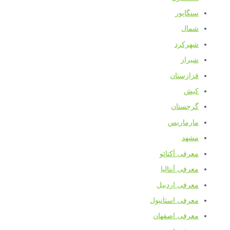
سنگاپور
شمال
شهرکرد
شیراز
قزازستان
کیش
گرجستان
مارماریس
مشهد
معرفی آکتائو
معرفی آنتالیا
معرفی اردبیل
معرفی استانبول
معرفی اصفهان