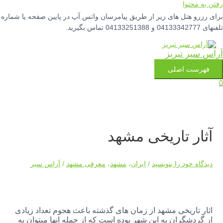
رفتن به محتوا
برای رزرو هتل های زیر از طریق پیامرسان واتس آپ در پایین صفحه یا شماره
تلفنهای 04133342777 و 04133251388 تماس بگیرید.
آراس سیر تبریز
فهرست اصلی
0
آثار تاریخی مشهد
دیدگاه‌ خود را بنویسید
/
ایران
،
مشهد
،
معرفی مشهد
/
آراس سیر
اثار تاریخی مشهد از زمان های گذشته باعث هجوم تعداد زیادی
از گردشگران به این شهر بوده است که از جمله انها میتوان به