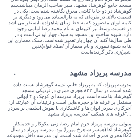
مسجد جامع گوهرشاد مشهد، منبر صاحب الزمان میباشد.سم
گوهرشاد در دو جا با کاشی معرق نگاشته شده‌است: یکی در
قسمت بالای در نقره‌ای که به دارالسیاده می‌رود و دیگری بر
کتیبه ایوان مقصوره که به خط زیبای شاهزاده بایسنقر می‌باشد.
در قسمت وسط نیز کتیبه‌ای به نام محمد رضا امامی وجود
دارد. شیوه ساخت این مسجد به سبک چهار ایوانی است و در
طی سال‌ها گنبد آن چهار بار تعمیر شده‌است. سبک معماری این
بنا به شیوهٔ تیموری و نام معمار آن
استاد قوام‌الدین
ذکر گردیده‌است.
شیرازی
مدرسه پریزاد مشهد
مدرسه پریزاد، که به پریزاد خانم، ندیمه گوهرشاد نسبت داده
شده است، در سال ۸۲۳ هجری قمری در نزدیکی مسجد
گوهرشاد بنا شده است. پریزاد مدرسه ای کوچک و ۴ ایوانی
مشتمل بر غرفه ها و حجره هایی است و تزئینات آن عبارتند از:
آجرکاری سردر ایوان ها و کاشیکاری با نقوش اسلیمی بر سردر
غرفه های همکف “مدرسه پریزاد مشهد”…
متولی مدرسه پریزاد حرم امام رضا، زنی نیکوکار و خدمتکار
گوهرشاد آغا (همسر شاهرخ میرزا) بود. مدرسه پریزاد در سال
823 هجری قمری احداث شده است. این مدرسه داخل مجموعه