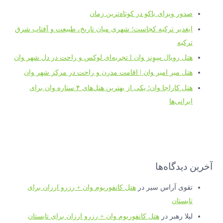
صدور ویزای باکو در کوتاه‌ترین زمان
ایغدیر ترکیه کجاست؛ شهری میان تاریخ، طبیعت و آفتاب شرق
ترکیه
هتل رویال سِوِنز وان l تجربه‌ای لوکس و راحت در دل شهر وان
هتل میر امیر وان | اقامت مدرن و راحت در مرکز شهر وان
هتل کاراجا وان؛ یکی از بهترین هتل‌های ۴ ستاره وان برای
ایرانی‌ها
آخرین دیدگاه‌ها
تقوی آراس سیر
در
هتل کانفوریوم وان + رزرو ارزان برای
تابستان
لیلا رهبر
در
هتل کانفوریوم وان + رزرو ارزان برای تابستان