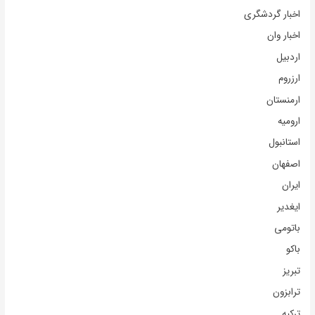
اخبار گردشگری
اخبار وان
اردبیل
ارزروم
ارمنستان
ارومیه
استانبول
اصفهان
ایران
ایغدیر
باتومی
باکو
تبریز
ترابزون
ترکیه