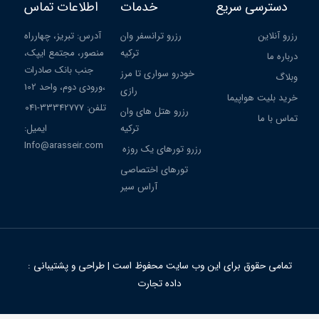
دسترسی سریع
خدمات
اطلاعات تماس
رزرو آنلاین
رزرو ترانسفر وان
آدرس: تبریز، چهارراه
ترکیه
منصور، مجتمع ایپک،
درباره ما
جنب بانک صادرات
خودرو سواری تا مرز
وبلاگ
،ورودی دوم، واحد 102
رازی
خرید بلیت هواپیما
تلفن: 33342777-041
رزرو هتل های وان
تماس با ما
ترکیه
ایمیل:
Info@arasseir.com
رزرو تورهای یک روزه
تورهای اختصاصی
آراس سیر
تمامی حقوق برای این وب سایت محفوظ است | طراحی و پشتیبانی :
داده تجارت