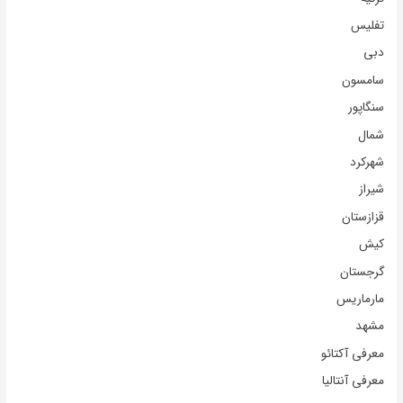
تفلیس
دبی
سامسون
سنگاپور
شمال
شهرکرد
شیراز
قزازستان
کیش
گرجستان
مارماریس
مشهد
معرفی آکتائو
معرفی آنتالیا