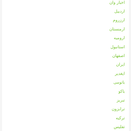
اخبار وان
اردبیل
ارزروم
ارمنستان
ارومیه
استانبول
اصفهان
ایران
ایغدیر
باتومی
باکو
تبریز
ترابزون
ترکیه
تفلیس