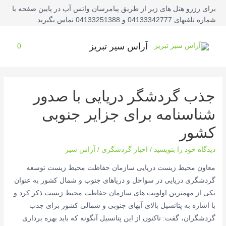
فتن
برای رزرو هتل های زیر از طریق پیامرسان واتس آپ در پایین صفحه یا
ه
شماره تلفنهای 04133342777 و 04133251388 تماس بگیرید.
حتوا
آراس سیر تبریز
0
جذب گردشگر دریایی با صدور
شناسنامه برای جزایر جنوبی
کشور
دیدگاه‌ خود را بنویسید
/
اخبار گردشگری
/
آراس سیر
معاون محیط زیست دریایی سازمان حفاظت محیط زیست توسعه
گردشگری دریایی در سواحل و دریاهای جنوب و شمال کشور به عنوان
یکی از مهمترین اولویت های سازمان حفاظت محیط زیست ذکر کرد و
با اشاره به پتانسیل بالای آبهای جنوبی و شمالی کشور برای جذب
گردشگران، گفت: تاکنون از این پتانسیل آنگونه که باید بهره برداری