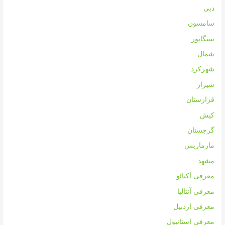
دبی
سامسون
سنگاپور
شمال
شهرکرد
شیراز
قزازستان
کیش
گرجستان
مارماریس
مشهد
معرفی آکتائو
معرفی آنتالیا
معرفی اردبیل
معرفی استانبول