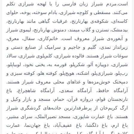
است.مردم شیراز زبان فارسی را با لهجه شیرازی تکلم
می‌کنند. مسقطی و کلوچه شیرازی، بادام سوخته،‌ ‌یوخه، حلوای
کاسه‌ای، شکوفه‌ی بهارنارنج، عرقیات گیاهی مانند بهارنارنج،
بیدمشک، نسترن و گلاب میمند، دمنوش بهارنارنج، لیموی شیراز
و آبغوره‌ی شیراز معروف است. خاتم‌کاری، سفال، معرق،
زیرانداز نمدی، گلیم و جاجیم و سرامیک از صنایع دستی و
سوغات شیراز هستند. فالوده شیرازی،‌ کلم‌پلوی شیرازی، سالاد
شیرازی، دوپیازه آلو، شکرپلو، قورمه به، یخنی نخود، لوبیاپلو،
رب‌پلو، شیرازی‌پلو، اشکنه،‌ هویج‌پلو، کوفته هلو،‌ کوفته سبزی و
دمپختک خوش‌مزه‌ها و غذاهای محلی معروف شیراز هستند.
آرامگاه حافظ، آرامگاه سعدی، آرامگاه شاهچراغ،‌ باغ
نارنجستان قوام،‌ دروازه قرآن، حمام، مسجد و بازار وکیل و
ارگ کریم‌خان از پرطرفدارترین جاذبه‌های گردشگری شیراز
هستند. باغ عمارت شاپوری، مسجد نصیرالملک، سرای مشیر،
باغ ارم،‌ باغ دلگشا، باغ عفیف‌آباد، باغ جهان‌نما،‌ عمارت
کلاه‌فرنگی یا آرامگاه وکیل، خانه‌ی زینت‌الملوک، مسجد جامع