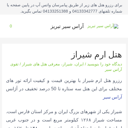
فتن
برای رزرو هتل های زیر از طریق پیامرسان واتس آپ در پایین صفحه یا
ه
شماره تلفنهای 04133342777 و 04133251388 تماس بگیرید.
حتوا
آراس سیر تبریز
0
هتل ارم شیراز
دیدگاه‌ خود را بنویسید
/
ایران
،
شیراز
،
معرفی هتل های شیراز
/
تقوی
آراس سیر
رزرو هتل ارم شیراز با بهترین قیمت و کیفیت ارائه تور های
مختلف برای این هتل سه ستاره تا 50 درصد تخفیف در آژانس
آراس سیر
شیراز یکی از شهرهای بزرگ ایران و مرکز استان فارس است.
مساحت شیراز ۱۲۶۸ کیلومتر مربع است و در جنوب غربی