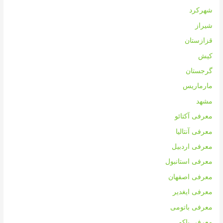
شهرکرد
شیراز
قزازستان
کیش
گرجستان
مارماریس
مشهد
معرفی آکتائو
معرفی آنتالیا
معرفی اردبیل
معرفی استانبول
معرفی اصفهان
معرفی ایغدیر
معرفی باتومی
معرفی باکو