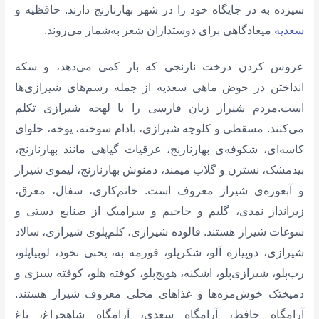
سیزده به در جایگاه خود را در شهر بهارنارنج دارند. حافظیه و
سعدیه
میعادگاهی برای دوستداران شعر به‌شمار می‌روند.
عروس کردن درخت نارنجی که بار کمی می‌دهد، و سکه
انداختن در حوض ماهی سعدیه از جمله رسم‌های شیرازی‌ها
است.مردم شیراز زبان فارسی را با لهجه شیرازی تکلم
می‌کنند. مسقطی و کلوچه شیرازی، بادام سوخته،‌ ‌یوخه، حلوای
کاسه‌ای، شکوفه‌ی بهارنارنج، عرقیات گیاهی مانند بهارنارنج،
بیدمشک، نسترن و گلاب میمند، دمنوش بهارنارنج، لیموی شیراز
و آبغوره‌ی شیراز معروف است. خاتم‌کاری، سفال، معرق،
زیرانداز نمدی، گلیم و جاجیم و سرامیک از صنایع دستی و
سوغات شیراز هستند. فالوده شیرازی،‌ کلم‌پلوی شیرازی، سالاد
شیرازی، دوپیازه آلو، شکرپلو، قورمه به، یخنی نخود، لوبیاپلو،
رب‌پلو، شیرازی‌پلو، اشکنه،‌ هویج‌پلو، کوفته هلو،‌ کوفته سبزی و
دمپختک خوش‌مزه‌ها و غذاهای محلی معروف شیراز هستند.
آرامگاه حافظ، آرامگاه سعدی، آرامگاه شاهچراغ،‌ باغ