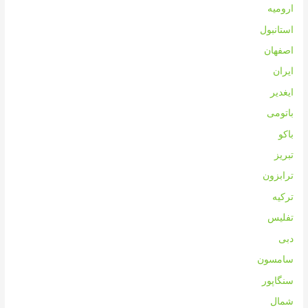
ارومیه
استانبول
اصفهان
ایران
ایغدیر
باتومی
باکو
تبریز
ترابزون
ترکیه
تفلیس
دبی
سامسون
سنگاپور
شمال