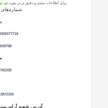
برای اطلاعات بیشتر و دقیق تر در مورد
تور نو
شماره‌های 
ب
00989359377719 آقای ناص
00905525839798 خانم رهبری
مد
05345762335
00905523872335 
آدرس شعبه آراس‌سیر