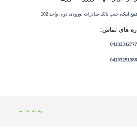
تمع ایپک، جنب بانک صادرات ،ورودی دوم، واحد 102
ه های تماس:
04133342777
04133251388
نوشته بعد
←