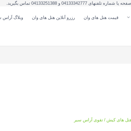
041333 و 04133251388 تماس بگیرید.
قیمت هتل های وان
رزرو آنلاین هتل های وان
وبلاگ آراس س
تل های کیش
/
تقوی آراس سیر