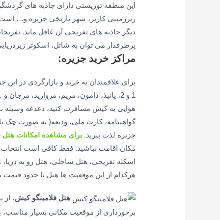
این منطقه توریستی دارای جاذبه های گردشگری
زیرزمینی کاریز، شهر تاریخی حریره و… است ولی
دیگر جاذبه های تفریحی آن غافل ماند. تفریحات
پرطرفدار می توان به شاتل، اسکوتر زیردریایی،
مراکز خرید جزیره:
برای علاقمندان به خرید و بازارگردی در این ج
1 و 2، پانیذ، دامون، مریم، مروارید، مرجا
هوایی به کیش مسافرت کنید، دغدغه وسیله نقلی
گواهینامه، کارت ملی، ودیعه( به صورت چک یا
جزیره لذت ببرید.
برای مشاهده امکانات هتل ح
مکان اقامت نباشید. فقط کافی است انتخاب کن
اسکله تفریحی، هتل ساحلی، هتل رو به دریا، ه
هرکدام از این موقعیت ها هتل با حدود قیمت م
هتل فلامینگو کیش
برخورداری از موقعیت مکانی بسیار مناسب، به 