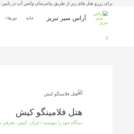
برای رزرو هتل های زیر از طریق پیامرسان واتس آپ در پایین صفحه یا شماره تلفنهای 42777
فتن
ه
آراس سیر تبریز
خانه
تورها
حتوا
0
هتل فلامینگو کیش
دیدگاه‌ خود را بنویسید
/
ایران
،
کیش
،
معرفی ه