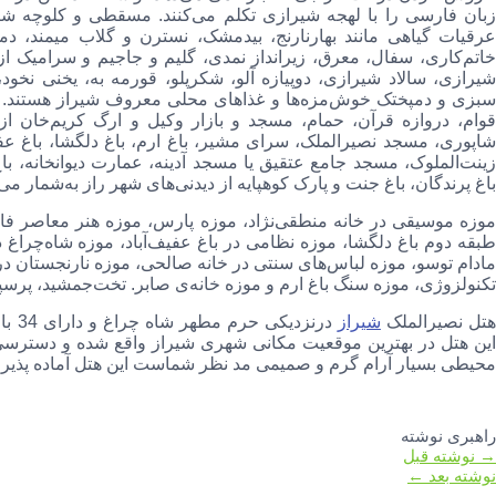
زبان فارسی را با لهجه شیرازی تکلم می‌کنند. مسقطی و کلوچه شیراز
عرقیات گیاهی مانند بهارنارنج، بیدمشک، نسترن و گلاب میمند، د
خاتم‌کاری، سفال، معرق، زیرانداز نمدی، گلیم و جاجیم و سرامیک از
شیرازی، سالاد شیرازی، دوپیازه آلو، شکرپلو، قورمه به، یخنی نخود، لوب
سبزی و دمپختک خوش‌مزه‌ها و غذاهای محلی معروف شیراز هستند. آرا
قوام،‌ دروازه قرآن، حمام، مسجد و بازار وکیل و ارگ کریم‌خان ا
شاپوری، مسجد نصیرالملک، سرای مشیر، باغ ارم،‌ باغ دلگشا، باغ عفیف‌آ
زینت‌الملوک، مسجد جامع عتقیق یا مسجد آدینه، عمارت دیوانخانه، باغ
باغ پرندگان،‌ باغ جنت و پارک کوهپایه از دیدنی‌های شهر راز به‌شمار می‌
موزه موسیقی در خانه منطقی‌نژاد،‌ موزه‌ پارس،‌ موزه هنر معاصر فا
طبقه دوم باغ دلگشا،‌ موزه نظامی در باغ عفیف‌آباد،‌ موزه شاه‌چراغ 
مادام توسو،‌ موزه لباس‌های سنتی در خانه صالحی،‌ موزه نارنجستان در 
تکنولزوژی، موزه سنگ باغ ارم و موزه‌ خانه‌ی صابر. تخت‌جمشید، پرسپولیس یا پارسه ۵۵ کیلومتر از مرکز 
تل نصیرالملک
شیراز
درنز
این هتل در بهترین موقعیت مکانی شهری شیراز واقع شده و دسترسی 
محیطی بسیار آرام گرم و صمیمی مد نظر شماست این هتل آماده پذیرایی
راهبری نوشته
→
نوشته قبل
نوشته بعد
←