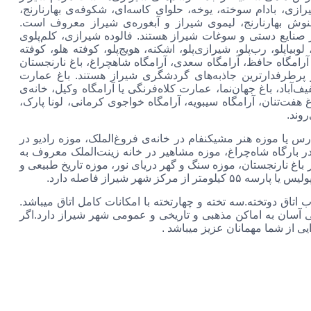
ی، بادام سوخته،‌ ‌یوخه، حلوای کاسه‌ای، شکوفه‌ی بهارنارنج،
منوش بهارنارنج، لیموی شیراز و آبغوره‌ی شیراز معروف است.
 صنایع دستی و سوغات شیراز هستند. فالوده شیرازی،‌ کلم‌پلوی
یاپلو، رب‌پلو، شیرازی‌پلو، اشکنه،‌ هویج‌پلو، کوفته هلو،‌ کوفته
مگاه حافظ، آرامگاه سعدی، آرامگاه شاهچراغ،‌ باغ نارنجستان
ز پرطرفدارترین جاذبه‌های گردشگری شیراز هستند. باغ عمارت
باد، باغ جهان‌نما،‌ عمارت کلاه‌فرنگی یا آرامگاه وکیل، خانه‌ی
 هفت‌تنان، آرامگاه سیبویه، آرامگاه خواجوی کرمانی، لونا پارک،
روند.
رس یا موزه هنر مشیکنفام در خانه‌ی فروغ‌الملک، موزه رادیو در
در بارگاه شاه‌چراغ،‌ موزه مشاهیر در خانه زینت‌الملک معروف به
باغ نارنجستان،‌ موزه سنگ و گهر دریای نور، موزه تاریخ طبیعی و
شهر شیراز فاصله دارد.
دیکی حرم مطهر شاه چراغ و دارای 34 باب اتاق دوتخته.سه تخته و چهارتخته با امکانات کامل اتاق میباشد.
آسان به اماکن مذهبی و تاریخی و عمومی شهر شیراز دارد.اگر
 از شما مهمانان عزیز میباشد .