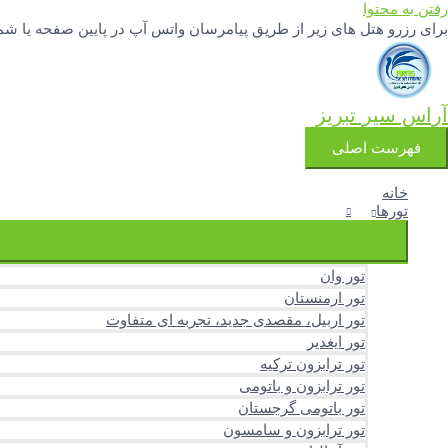
رفتن به محتوا
برای رزرو هتل های زیر از طریق پیامرسان واتس آپ در پایین صفحه یا شماره تلفنهای 04133342777 و 3251388
آراس سیر تبریز
فهرست اصلی
خانه
تورها
تور وان
تور ارمنستان
تور اربیل، مقصدی جدید، تجربه ای متفاوت
تور ایغدیر
تور ترابزون ترکیه
تور ترابزون و باتومی
تور باتومی گرجستان
تور ترابزون و سامسون