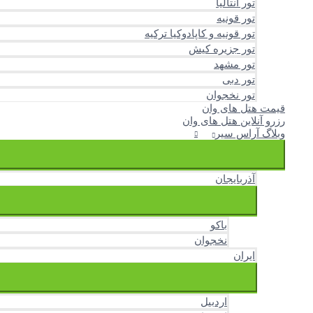
تور آنتالیا
تور قونیه
تور قونیه و کاپادوکیا ترکیه
تور جزیره کیش
تور مشهد
تور دبی
تور نخجوان
قیمت هتل های وان
رزرو آنلاین هتل های وان
وبلاگ آراس سیر
آذربایجان
باکو
نخجوان
ایران
اردبیل