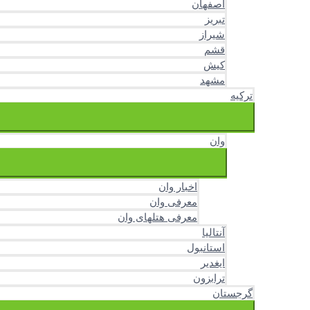
اصفهان
تبریز
شیراز
قشم
کیش
مشهد
ترکیه
وان
اخبار وان
معرفی وان
معرفی هتلهای وان
آنتالیا
استانبول
ایغدیر
ترابزون
گرجستان