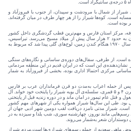
تیگراد ثبت شده است. شیراز از شمال با مرودشت و سپیدان، از جنوب با فیروزآباد و
سایه است. کوه‌ها شیراز را از هر چهار طرف در میان گرفته‌اند.
 شکوفه، مرکز استان فارس و مهم‌ترین قطب‌ گردشگری داخل کشور
به‌شمار می‌رود. این شهر در سه دوره پایتخت بوده است و قدمت آن به حدود ۲ هزار سال پیش از میلاد مسیح می‌رسد. تیراسیس،‌
سیراسیس، شیرازیس یا سیراجیس، نخستین نام شیراز بوده است. در سال ۱۹۷۰ هنگام کندن زمین،‌ لوح‌های گلی پیدا شد که مربوط به
ده است. از طرفی، سفال‌های دوره‌ی ساسانی و نگاره‌های سنگی
 نشان‌دهنده‌ی این است که در ایران قدیم در این منطقه‌ مردمانی
سانی مرکزی احتمالا اداری بوده، بخشی از فیروز‌آباد به شمار
پس از حمله اعراب به‌مدت دو قرن فرمانداران عرب بر فارس
حکومت می‌کردند. طی این مدت اهمیت شهر استخر از بین رفت. در قرن ۴ و ۵ قمری، سلسله‌ی آل بویه شیراز را پایتخت خود خواند. آل
مغول و قتل عام تیمور در امان ماند و در دوره زندیه قبل از پایتختی
ی بود. طی این سال‌ها شیراز همواره یکی از شهرهای مهم کشور
 نامگذاری شده است. شیراز مدتی نامزد دریافت لقب دومین شهر ادبی جهان از
. رسم‌هایی مانند نوروز، چهارشنبه سوری، شب یلدا و سیزده به در
 دوستداران شعر به‌شمار می‌روند.
وض ماهی سعدیه از جمله رسم‌های شیرازی‌ها است.مردم شیراز