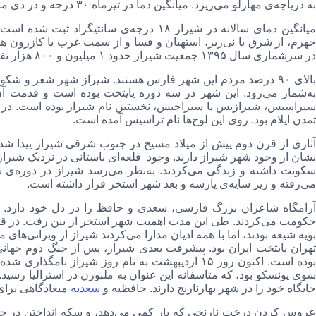
به دریاچه‌ی مهارلو می‌ریزد. میانگین دما در تیرماه ۳۰ درجه و در دی ماه ۵ درجه‌ی سانتیگراد است.
میانگین دمای سالانه در شیراز ۱۸ درجه‌ی سان
جهرم، از شرق با نی‌ریز، استهبان و فسا و از سمت غرب با کازرون هم
در سرشماری سال ۱۳۹۵ جمعیت شیراز حدود ۱ میلیون و ۸۰۰ هزار نفر بوده است.
بالای ۹۰ درصد مردم این شهر فارس هستند. شیراز شهر شعر و
تمدن ایلام بود. روی این لوح‌ها نام تراسیس آمده است.
آثاری از قرن دوم پیش از میلاد مسیح در جنوب شرقی شیراز پیدا ش
نشان از وجود شهر شیراز دارند. وجود قلعه‌ای باستانی در نزدیک شیراز
سکونت داشته و زندگی می‌کردند. به‌نظر می‌رسد شیراز در دوره‌ی سا
می‌رفته و زیر سایه‌ی پارسه و بعد شهر استخر قرار داشته است.
آرامگاه شاعران بزرگ فارسی، سعدی و حافظ را در دل خود دارد. 
بویه شیعه بودند، اما با همه‌ ادیان مدارا می‌کردند شیراز از ویرانی‌های 
تهران پایتخت ایران بود. پیشرفت بعدی شیراز، پس از جنگ دوم جهان
بوده است. اکنون روز ۱۵ اردیبهشت به نام روز شیراز
سوی یونسکو بود، که متاسفانه این عنوان به ملبورن در استرالیا رسید
جایگاه خود را در شهر بهارنارنج دارند. حافظیه و
سعدیه
میعادگاهی برای
عروس کردن درخت نارنجی که بار کمی می‌دهد، و سکه انداختن در ح