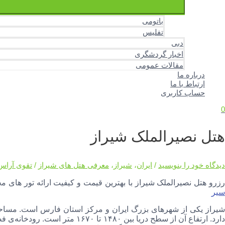
باتومی
تفلیس
دبی
اخبار گردشگری
مقالات عمومی
درباره ما
ارتباط با ما
حساب کاربری
0
هتل نصیرالملک شیراز
دیدگاه‌ خود را بنویسید
/
ایران
،
شیراز
،
معرفی هتل های شیراز
/
تقوی آراس
زرو هتل نصیرالملک شیراز با بهترین قیمت و کیفیت ارائه تور های مختلف برای این هت
سیر
دارد. ارتفاع آن از سطح دریا بین ۸۰