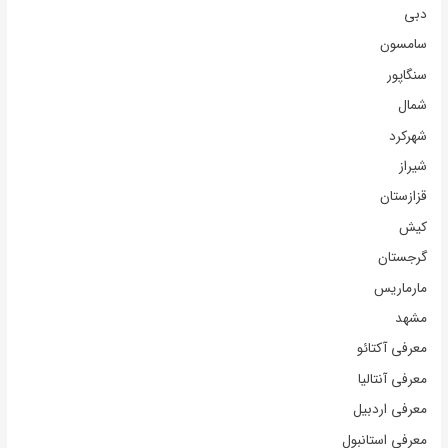
دبی
سامسون
سنگاپور
شمال
شهرکرد
شیراز
قزازستان
کیش
گرجستان
مارماریس
مشهد
معرفی آکتائو
معرفی آنتالیا
معرفی اردبیل
معرفی استانبول