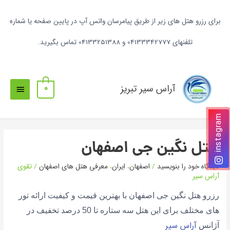
برای رزرو هتل های زیر از طریق پیامرسان واتس آپ در پایین صفحه یا شماره
تلفنهای 04133342777 و 04133251388 تماس بگیرید.
آراس سیر تبریز
0
instagram
هتل نگین جی اصفهان
دیدگاه‌ خود را بنویسید
/
اصفهان
،
ایران
،
معرفی هتل های اصفهان
/
تقوی
آراس سیر
رزرو هتل نگین جی اصفهان با بهترین قیمت و کیفیت ارائه تور
های مختلف برای این هتل سه ستاره تا 50 درصد تخفیف در
آراس سیر
آژانس